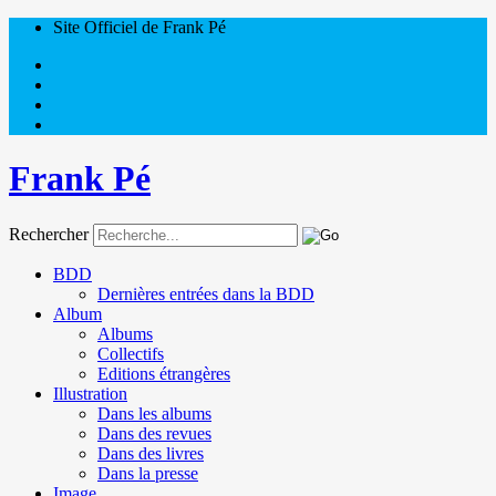
Site Officiel de Frank Pé
Frank Pé
Rechercher
BDD
Dernières entrées dans la BDD
Album
Albums
Collectifs
Editions étrangères
Illustration
Dans les albums
Dans des revues
Dans des livres
Dans la presse
Image