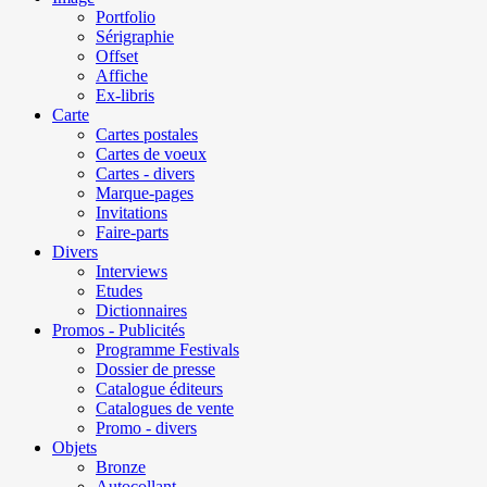
Portfolio
Sérigraphie
Offset
Affiche
Ex-libris
Carte
Cartes postales
Cartes de voeux
Cartes - divers
Marque-pages
Invitations
Faire-parts
Divers
Interviews
Etudes
Dictionnaires
Promos - Publicités
Programme Festivals
Dossier de presse
Catalogue éditeurs
Catalogues de vente
Promo - divers
Objets
Bronze
Autocollant