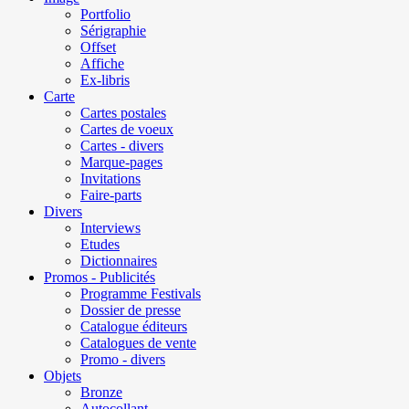
Portfolio
Sérigraphie
Offset
Affiche
Ex-libris
Carte
Cartes postales
Cartes de voeux
Cartes - divers
Marque-pages
Invitations
Faire-parts
Divers
Interviews
Etudes
Dictionnaires
Promos - Publicités
Programme Festivals
Dossier de presse
Catalogue éditeurs
Catalogues de vente
Promo - divers
Objets
Bronze
Autocollant