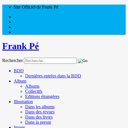
Site Officiel de Frank Pé
Frank Pé
Rechercher
BDD
Dernières entrées dans la BDD
Album
Albums
Collectifs
Editions étrangères
Illustration
Dans les albums
Dans des revues
Dans des livres
Dans la presse
Image