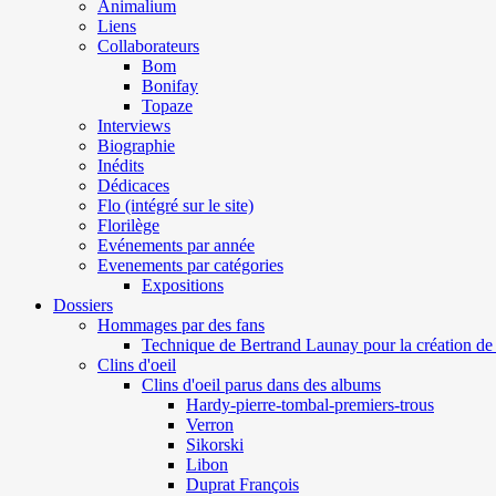
Animalium
Liens
Collaborateurs
Bom
Bonifay
Topaze
Interviews
Biographie
Inédits
Dédicaces
Flo (intégré sur le site)
Florilège
Evénements par année
Evenements par catégories
Expositions
Dossiers
Hommages par des fans
Technique de Bertrand Launay pour la création de 
Clins d'oeil
Clins d'oeil parus dans des albums
Hardy-pierre-tombal-premiers-trous
Verron
Sikorski
Libon
Duprat François