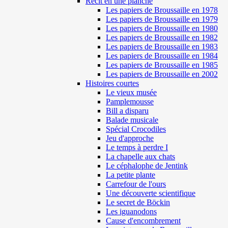
Récit en une planche
Les papiers de Broussaille en 1978
Les papiers de Broussaille en 1979
Les papiers de Broussaille en 1980
Les papiers de Broussaille en 1982
Les papiers de Broussaille en 1983
Les papiers de Broussaille en 1984
Les papiers de Broussaille en 1985
Les papiers de Broussaille en 2002
Histoires courtes
Le vieux musée
Pamplemousse
Bill a disparu
Balade musicale
Spécial Crocodiles
Jeu d'approche
Le temps à perdre I
La chapelle aux chats
Le céphalophe de Jentink
La petite plante
Carrefour de l'ours
Une découverte scientifique
Le secret de Böckin
Les iguanodons
Cause d'encombrement