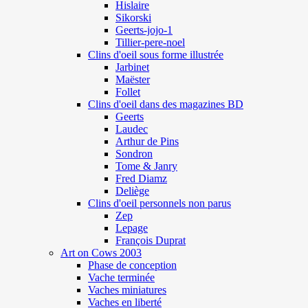
Hislaire
Sikorski
Geerts-jojo-1
Tillier-pere-noel
Clins d'oeil sous forme illustrée
Jarbinet
Maëster
Follet
Clins d'oeil dans des magazines BD
Geerts
Laudec
Arthur de Pins
Sondron
Tome & Janry
Fred Diamz
Deliège
Clins d'oeil personnels non parus
Zep
Lepage
François Duprat
Art on Cows 2003
Phase de conception
Vache terminée
Vaches miniatures
Vaches en liberté