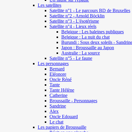
Les satellites
Satellite n°1 - Le parcours BD de Bruxelles
Satellite n°2 - Arnold Böcklin
Satellite n°3 - L'ésotérisme
Satellite n°4 - Lieux réels
Belgique : Les baleines publiques
Belgique : La nuit du chat
Burundi : Sous deux soleils - Sandrin
Japon : Broussaille au Japon
Australie : La source
Satellite n°5 - Le faune
Les personnages
Bernard
Eléonore
Oncle Réné
Tante
Tante Hélène
Catherine
Broussaille - Personnages
Sandrine
Alex
Oncle Edouard
Le chat
Les papiers de Broussaille