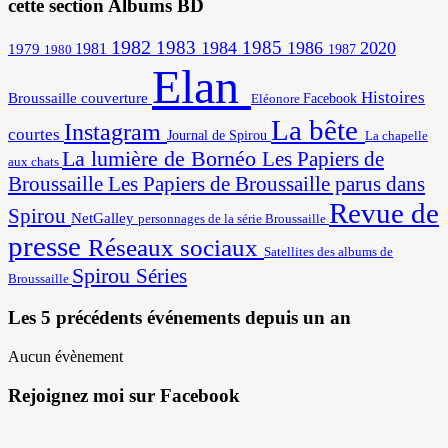
cette section Albums BD
1982
1983
1985
1984
1986
2020
1981
1979
1987
1980
Elan
Histoires
Broussaille
couverture
Facebook
Eléonore
La bête
Instagram
courtes
Journal de Spirou
La chapelle
La lumière de Bornéo
Les Papiers de
aux chats
Broussaille
Les Papiers de Broussaille parus dans
Revue de
Spirou
NetGalley
personnages de la série Broussaille
presse
Réseaux sociaux
Satellites des albums de
Spirou
Séries
Broussaille
Les 5 précédents événements depuis un an
Aucun évènement
Rejoignez moi sur Facebook