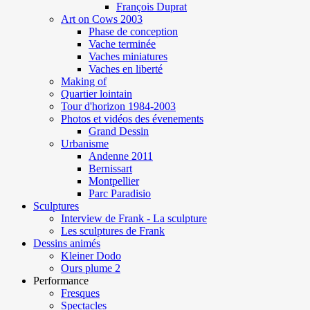
François Duprat
Art on Cows 2003
Phase de conception
Vache terminée
Vaches miniatures
Vaches en liberté
Making of
Quartier lointain
Tour d'horizon 1984-2003
Photos et vidéos des évenements
Grand Dessin
Urbanisme
Andenne 2011
Bernissart
Montpellier
Parc Paradisio
Sculptures
Interview de Frank - La sculpture
Les sculptures de Frank
Dessins animés
Kleiner Dodo
Ours plume 2
Performance
Fresques
Spectacles