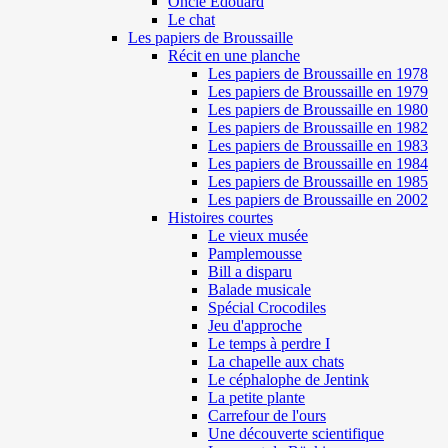
Oncle Edouard
Le chat
Les papiers de Broussaille
Récit en une planche
Les papiers de Broussaille en 1978
Les papiers de Broussaille en 1979
Les papiers de Broussaille en 1980
Les papiers de Broussaille en 1982
Les papiers de Broussaille en 1983
Les papiers de Broussaille en 1984
Les papiers de Broussaille en 1985
Les papiers de Broussaille en 2002
Histoires courtes
Le vieux musée
Pamplemousse
Bill a disparu
Balade musicale
Spécial Crocodiles
Jeu d'approche
Le temps à perdre I
La chapelle aux chats
Le céphalophe de Jentink
La petite plante
Carrefour de l'ours
Une découverte scientifique