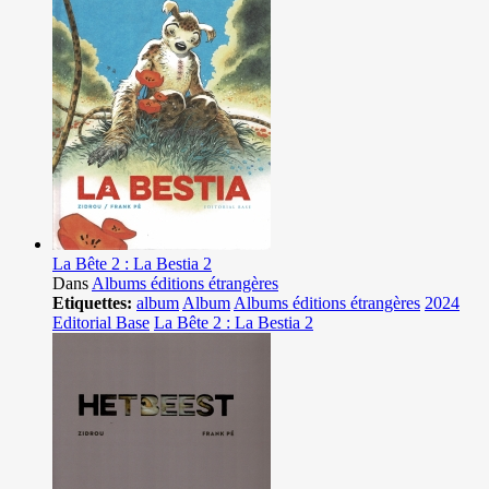
La Bête 2 : La Bestia 2
Dans
Albums éditions étrangères
Etiquettes:
album
Album
Albums éditions étrangères
2024
Editorial Base
La Bête 2 : La Bestia 2