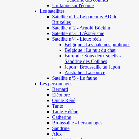
Un faune sur l'épaule
Les satellites
Satellite n°1 - Le parcours BD de
Bruxelles
Satellite n°2 - Arnold Böcklin
Satellite n°3 - L'ésotérisme
Satellite n°4 - Lieux réels
Belgique : Les baleines publiques
Belgique : La nuit du chat
Burundi : Sous deux soleils -
Sandrine des Collines
Japon : Broussaille au Japon
Australie : La source
Satellite n°5 - Le faune
Les personnages
Bernard
Eléonore
Oncle Réné
Tante
Tante Hélène
Catherine
Broussaille - Personnages
Sandrine
Alex