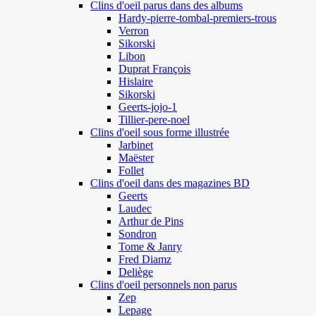
Clins d'oeil parus dans des albums
Hardy-pierre-tombal-premiers-trous
Verron
Sikorski
Libon
Duprat François
Hislaire
Sikorski
Geerts-jojo-1
Tillier-pere-noel
Clins d'oeil sous forme illustrée
Jarbinet
Maëster
Follet
Clins d'oeil dans des magazines BD
Geerts
Laudec
Arthur de Pins
Sondron
Tome & Janry
Fred Diamz
Deliège
Clins d'oeil personnels non parus
Zep
Lepage