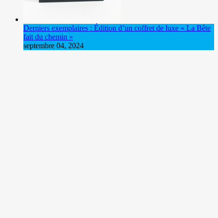
Derniers exemplaires : Édition d’un coffret de luxe « La Bête
fait du chemin »
septembre 04, 2024