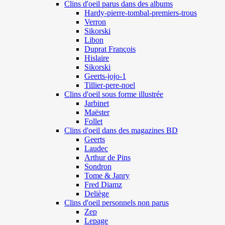
Clins d'oeil parus dans des albums
Hardy-pierre-tombal-premiers-trous
Verron
Sikorski
Libon
Duprat François
Hislaire
Sikorski
Geerts-jojo-1
Tillier-pere-noel
Clins d'oeil sous forme illustrée
Jarbinet
Maëster
Follet
Clins d'oeil dans des magazines BD
Geerts
Laudec
Arthur de Pins
Sondron
Tome & Janry
Fred Diamz
Deliège
Clins d'oeil personnels non parus
Zep
Lepage