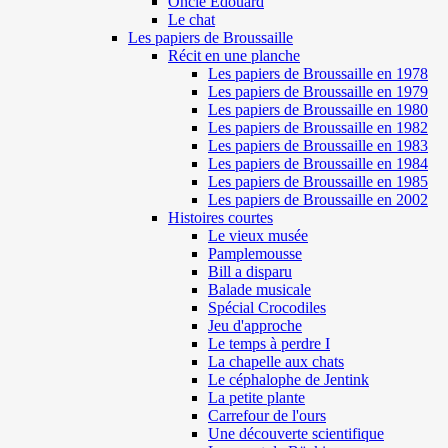
Oncle Edouard
Le chat
Les papiers de Broussaille
Récit en une planche
Les papiers de Broussaille en 1978
Les papiers de Broussaille en 1979
Les papiers de Broussaille en 1980
Les papiers de Broussaille en 1982
Les papiers de Broussaille en 1983
Les papiers de Broussaille en 1984
Les papiers de Broussaille en 1985
Les papiers de Broussaille en 2002
Histoires courtes
Le vieux musée
Pamplemousse
Bill a disparu
Balade musicale
Spécial Crocodiles
Jeu d'approche
Le temps à perdre I
La chapelle aux chats
Le céphalophe de Jentink
La petite plante
Carrefour de l'ours
Une découverte scientifique