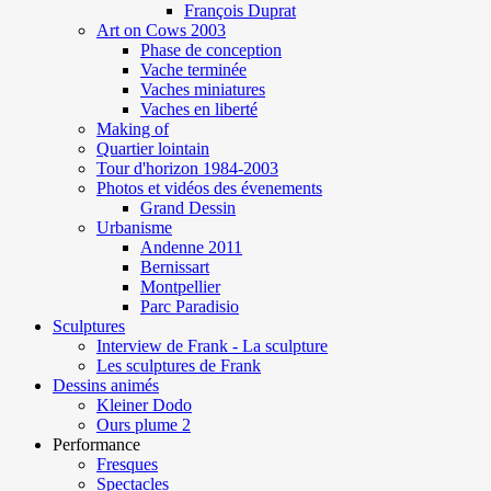
François Duprat
Art on Cows 2003
Phase de conception
Vache terminée
Vaches miniatures
Vaches en liberté
Making of
Quartier lointain
Tour d'horizon 1984-2003
Photos et vidéos des évenements
Grand Dessin
Urbanisme
Andenne 2011
Bernissart
Montpellier
Parc Paradisio
Sculptures
Interview de Frank - La sculpture
Les sculptures de Frank
Dessins animés
Kleiner Dodo
Ours plume 2
Performance
Fresques
Spectacles