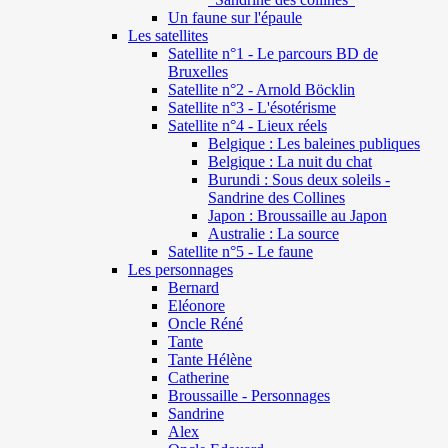
Un faune sur l'épaule
Les satellites
Satellite n°1 - Le parcours BD de
Bruxelles
Satellite n°2 - Arnold Böcklin
Satellite n°3 - L'ésotérisme
Satellite n°4 - Lieux réels
Belgique : Les baleines publiques
Belgique : La nuit du chat
Burundi : Sous deux soleils -
Sandrine des Collines
Japon : Broussaille au Japon
Australie : La source
Satellite n°5 - Le faune
Les personnages
Bernard
Eléonore
Oncle Réné
Tante
Tante Hélène
Catherine
Broussaille - Personnages
Sandrine
Alex