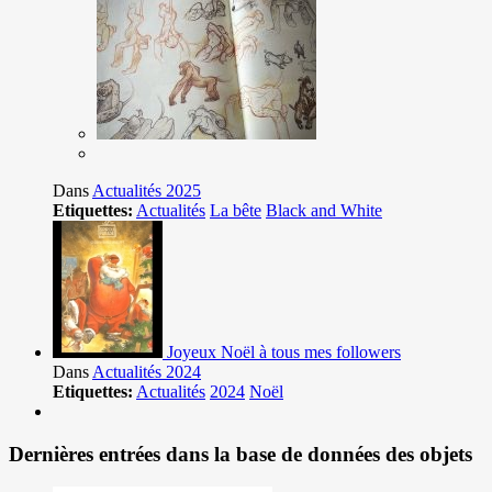
Dans
Actualités 2025
Etiquettes:
Actualités
La bête
Black and White
Joyeux Noël à tous mes followers
Dans
Actualités 2024
Etiquettes:
Actualités
2024
Noël
Dernières entrées dans la base de données des objets