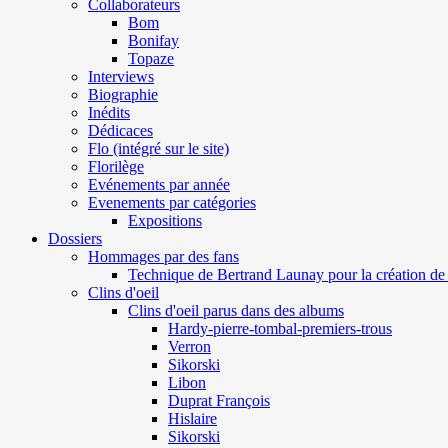
Collaborateurs
Bom
Bonifay
Topaze
Interviews
Biographie
Inédits
Dédicaces
Flo (intégré sur le site)
Florilège
Evénements par année
Evenements par catégories
Expositions
Dossiers
Hommages par des fans
Technique de Bertrand Launay pour la création de 
Clins d'oeil
Clins d'oeil parus dans des albums
Hardy-pierre-tombal-premiers-trous
Verron
Sikorski
Libon
Duprat François
Hislaire
Sikorski