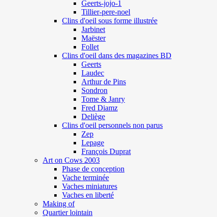
Geerts-jojo-1
Tillier-pere-noel
Clins d'oeil sous forme illustrée
Jarbinet
Maëster
Follet
Clins d'oeil dans des magazines BD
Geerts
Laudec
Arthur de Pins
Sondron
Tome & Janry
Fred Diamz
Deliège
Clins d'oeil personnels non parus
Zep
Lepage
François Duprat
Art on Cows 2003
Phase de conception
Vache terminée
Vaches miniatures
Vaches en liberté
Making of
Quartier lointain