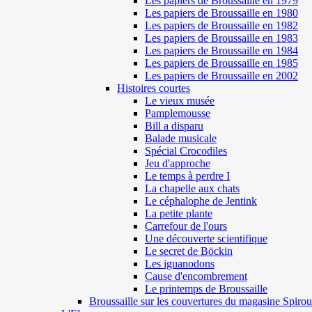
Les papiers de Broussaille en 1979
Les papiers de Broussaille en 1980
Les papiers de Broussaille en 1982
Les papiers de Broussaille en 1983
Les papiers de Broussaille en 1984
Les papiers de Broussaille en 1985
Les papiers de Broussaille en 2002
Histoires courtes
Le vieux musée
Pamplemousse
Bill a disparu
Balade musicale
Spécial Crocodiles
Jeu d'approche
Le temps à perdre I
La chapelle aux chats
Le céphalophe de Jentink
La petite plante
Carrefour de l'ours
Une découverte scientifique
Le secret de Böckin
Les iguanodons
Cause d'encombrement
Le printemps de Broussaille
Broussaille sur les couvertures du magasine Spirou