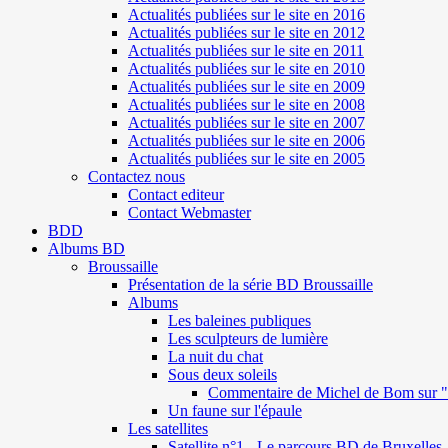
Actualités publiées sur le site en 2016
Actualités publiées sur le site en 2012
Actualités publiées sur le site en 2011
Actualités publiées sur le site en 2010
Actualités publiées sur le site en 2009
Actualités publiées sur le site en 2008
Actualités publiées sur le site en 2007
Actualités publiées sur le site en 2006
Actualités publiées sur le site en 2005
Contactez nous
Contact editeur
Contact Webmaster
BDD
Albums BD
Broussaille
Présentation de la série BD Broussaille
Albums
Les baleines publiques
Les sculpteurs de lumière
La nuit du chat
Sous deux soleils
Commentaire de Michel de Bom sur "S
Un faune sur l'épaule
Les satellites
Satellite n°1 - Le parcours BD de Bruxelles