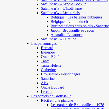
Satellite n°2 - Arnold Böcklin
Satellite n°3 - L'ésotérisme
Satellite n°4 - Lieux réels
Belgique : Les baleines publiques
Belgique : La nuit du chat
Burundi : Sous deux soleils - Sandrin
Japon : Broussaille au Japon
Australie : La source
Satellite n°5 - Le faune
Les personnages
Bernard
Eléonore
Oncle Réné
Tante
Tante Hélène
Catherine
Broussaille - Personnages
Sandrine
Alex
Oncle Edouard
Le chat
Les papiers de Broussaille
Récit en une planche
Les papiers de Broussaille en 1978