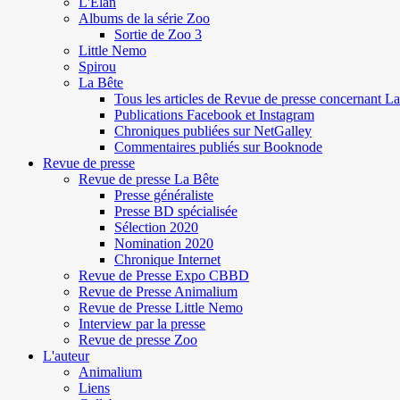
L'Elan
Albums de la série Zoo
Sortie de Zoo 3
Little Nemo
Spirou
La Bête
Tous les articles de Revue de presse concernant L
Publications Facebook et Instagram
Chroniques publiées sur NetGalley
Commentaires publiés sur Booknode
Revue de presse
Revue de presse La Bête
Presse généraliste
Presse BD spécialisée
Sélection 2020
Nomination 2020
Chronique Internet
Revue de Presse Expo CBBD
Revue de Presse Animalium
Revue de Presse Little Nemo
Interview par la presse
Revue de presse Zoo
L'auteur
Animalium
Liens