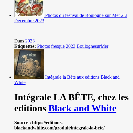
Photos du festival de Boulogne-sur-Mer 2-3
Decembre 2023
Dans
2023
Etiquettes:
Photos
fresque
2023
BoulognesurMer
Intégrale la Bête aux editions Black and
White
Intégrale LA BÊTE,
chez les
editions
Black and White
Source : https://editions-
blackandwhite.com/produit/integrale-la-bete/