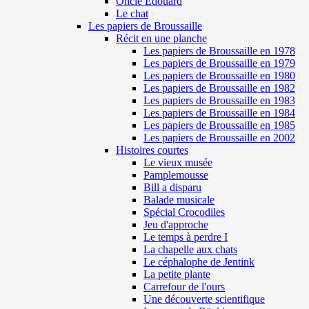
Oncle Edouard
Le chat
Les papiers de Broussaille
Récit en une planche
Les papiers de Broussaille en 1978
Les papiers de Broussaille en 1979
Les papiers de Broussaille en 1980
Les papiers de Broussaille en 1982
Les papiers de Broussaille en 1983
Les papiers de Broussaille en 1984
Les papiers de Broussaille en 1985
Les papiers de Broussaille en 2002
Histoires courtes
Le vieux musée
Pamplemousse
Bill a disparu
Balade musicale
Spécial Crocodiles
Jeu d'approche
Le temps à perdre I
La chapelle aux chats
Le céphalophe de Jentink
La petite plante
Carrefour de l'ours
Une découverte scientifique