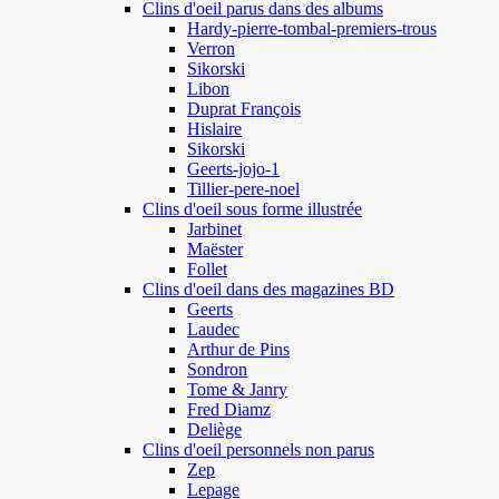
Clins d'oeil parus dans des albums
Hardy-pierre-tombal-premiers-trous
Verron
Sikorski
Libon
Duprat François
Hislaire
Sikorski
Geerts-jojo-1
Tillier-pere-noel
Clins d'oeil sous forme illustrée
Jarbinet
Maëster
Follet
Clins d'oeil dans des magazines BD
Geerts
Laudec
Arthur de Pins
Sondron
Tome & Janry
Fred Diamz
Deliège
Clins d'oeil personnels non parus
Zep
Lepage