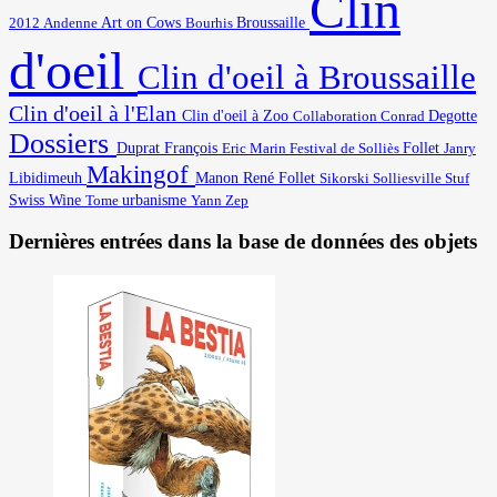
Clin
Art on Cows
2012
Broussaille
Andenne
Bourhis
d'oeil
Clin d'oeil à Broussaille
Clin d'oeil à l'Elan
Degotte
Clin d'oeil à Zoo
Collaboration
Conrad
Dossiers
Duprat François
Eric Marin
Festival de Solliès
Follet
Janry
Makingof
Libidimeuh
Manon
René Follet
Solliesville
Stuf
Sikorski
Swiss Wine
urbanisme
Yann
Tome
Zep
Dernières entrées dans la base de données des objets