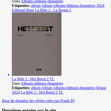
Dans
Albums éditions étrangères
Etiquettes:
album
Album
Albums éditions étrangères
2024
Editorial Base
La Bête 2 : La Bestia 2
La Bête 2 : Het Beest 2 TL
Dans
Albums éditions étrangères
Etiquettes:
album
Album
Albums éditions étrangères
Khani
2024
La Bête 2 : Het Beest 2 TL
Base de données des objets crées par Frank Pé
Dernières entrées sur le site