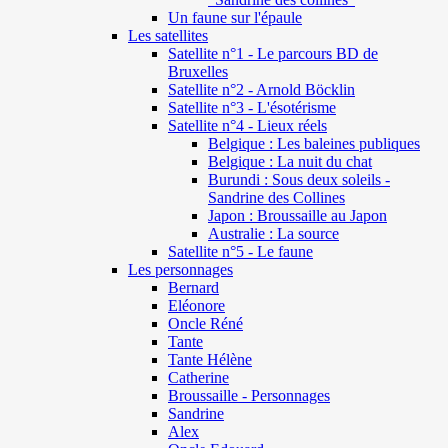
Un faune sur l'épaule
Les satellites
Satellite n°1 - Le parcours BD de
Bruxelles
Satellite n°2 - Arnold Böcklin
Satellite n°3 - L'ésotérisme
Satellite n°4 - Lieux réels
Belgique : Les baleines publiques
Belgique : La nuit du chat
Burundi : Sous deux soleils -
Sandrine des Collines
Japon : Broussaille au Japon
Australie : La source
Satellite n°5 - Le faune
Les personnages
Bernard
Eléonore
Oncle Réné
Tante
Tante Hélène
Catherine
Broussaille - Personnages
Sandrine
Alex