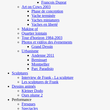
François Duprat
Art on Cows 2003
Phase de conception
Vache terminée
Vaches miniatures
Vaches en liberté
Making of
Quartier lointain
Tour d'horizon 1984-2003
Photos et vidéos des évenements
Grand Dessin
Urbanisme
Andenne 2011
Bernissart
Montpellier
Parc Paradisio
Sculptures
Interview de Frank - La sculpture
Les sculptures de Frank
Dessins animés
Kleiner Dodo
Ours plume 2
Performance
Fresques
Spectacles