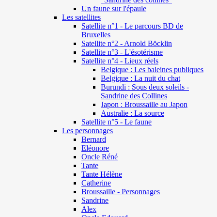
Un faune sur l'épaule
Les satellites
Satellite n°1 - Le parcours BD de
Bruxelles
Satellite n°2 - Arnold Böcklin
Satellite n°3 - L'ésotérisme
Satellite n°4 - Lieux réels
Belgique : Les baleines publiques
Belgique : La nuit du chat
Burundi : Sous deux soleils -
Sandrine des Collines
Japon : Broussaille au Japon
Australie : La source
Satellite n°5 - Le faune
Les personnages
Bernard
Eléonore
Oncle Réné
Tante
Tante Hélène
Catherine
Broussaille - Personnages
Sandrine
Alex