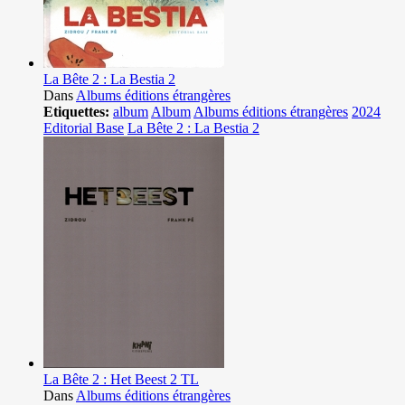
La Bête 2 : La Bestia 2
Dans
Albums éditions étrangères
Etiquettes:
album
Album
Albums éditions étrangères
2024
Editorial Base
La Bête 2 : La Bestia 2
La Bête 2 : Het Beest 2 TL
Dans
Albums éditions étrangères