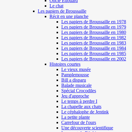
Oncle Edouard
Le chat
Les papiers de Broussaille
Récit en une planche
Les papiers de Broussaille en 1978
Les papiers de Broussaille en 1979
Les papiers de Broussaille en 1980
Les papiers de Broussaille en 1982
Les papiers de Broussaille en 1983
Les papiers de Broussaille en 1984
Les papiers de Broussaille en 1985
Les papiers de Broussaille en 2002
Histoires courtes
Le vieux musée
Pamplemousse
Bill a disparu
Balade musicale
Spécial Crocodiles
Jeu d'approche
Le temps à perdre I
La chapelle aux chats
Le céphalophe de Jentink
La petite plante
Carrefour de l'ours
Une découverte scientifique