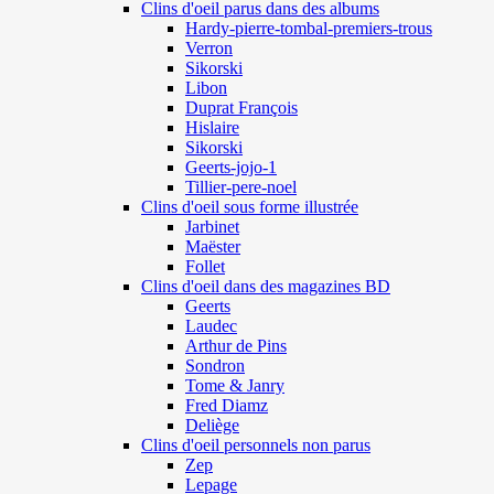
Clins d'oeil parus dans des albums
Hardy-pierre-tombal-premiers-trous
Verron
Sikorski
Libon
Duprat François
Hislaire
Sikorski
Geerts-jojo-1
Tillier-pere-noel
Clins d'oeil sous forme illustrée
Jarbinet
Maëster
Follet
Clins d'oeil dans des magazines BD
Geerts
Laudec
Arthur de Pins
Sondron
Tome & Janry
Fred Diamz
Deliège
Clins d'oeil personnels non parus
Zep
Lepage