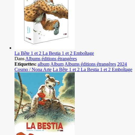
La Bête 1 et 2 La Bestia 1 et 2 Emboîtage
Dans
Albums éditions étrangères
Etiquettes:
album
Album
Albums éditions étrangères
2024
Cosmo / Nona Arte
La Bête 1 et 2 La Bestia 1 et 2 Emboîtage