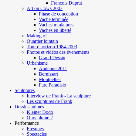
François Duprat
Art on Cows 2003
Phase de conception
Vache terminée
Vaches miniatures
Vaches en liberté
Making of
Quartier lointain
Tour d'horizon 1984-2003
Photos et vidéos des évenements
Grand Dessin
Urbanisme
Andenne 2011
Bernissart
Montpellier
Parc Paradisio
Sculptures
Interview de Frank - La sculpture
Les sculptures de Frank
Dessins animés
Kleiner Dodo
Ours plume 2
Performance
Fresques
Spectacles