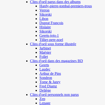
Clins d'oeil parus dans des albums
Hardy-pierre-tombal-premiers-trous
Verron
Sikorski
Libon
Duprat François
Hislaire
Sikorski
Geerts-jojo-1
Tillier-pere-noel
Clins d'oeil sous forme illustrée
Jarbinet
Maëster
Follet
Clins d'oeil dans des magazines BD
Geerts
Laudec
Arthur de Pins
Sondron
Tome & Janry
Fred Diamz
Deliège
Clins d'oeil personnels non parus
Zep
Lepage