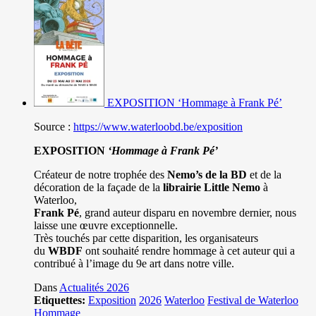
EXPOSITION ‘Hommage à Frank Pé’
Source :
https://www.waterloobd.be/exposition
EXPOSITION
‘Hommage à
Frank Pé
’
Créateur de notre trophée des
Nemo’s de la BD
et de la
décoration de la façade de la
librairie Little Nemo
à
Waterloo,
Frank Pé
, grand auteur disparu en novembre dernier, nous
laisse une œuvre exceptionnelle.
Très touchés par cette disparition, les organisateurs
du
WBDF
ont souhaité rendre hommage à cet auteur qui a
contribué à l’image du 9e art dans notre ville.
Dans
Actualités 2026
Etiquettes:
Exposition
2026
Waterloo
Festival de Waterloo
Hommage