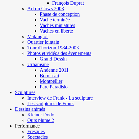
François Duprat
Art on Cows 2003
Phase de conception
Vache terminée
Vaches miniatures
Vaches en liberté
Making of
Quartier lointain
Tour d'horizon 1984-2003
Photos et vidéos des évenements
Grand Dessin
Urbanisme
Andenne 2011
Bernissart
Montpellier
Parc Paradisio
Sculptures
Interview de Frank - La sculpture
Les sculptures de Frank
Dessins animés
Kleiner Dodo
Ours plume 2
Performance
Fresques
Spectacles