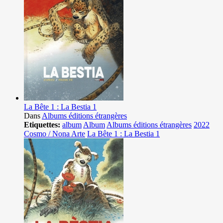
La Bête 1 : La Bestia 1
Dans
Albums éditions étrangères
Etiquettes:
album
Album
Albums éditions étrangères
2022
Cosmo / Nona Arte
La Bête 1 : La Bestia 1