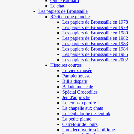
Oncle Edouard
Le chat
Les papiers de Broussaille
Récit en une planche
Les papiers de Broussaille en 1978
Les papiers de Broussaille en 1979
Les papiers de Broussaille en 1980
Les papiers de Broussaille en 1982
Les papiers de Broussaille en 1983
Les papiers de Broussaille en 1984
Les papiers de Broussaille en 1985
Les papiers de Broussaille en 2002
Histoires courtes
Le vieux musée
Pamplemousse
Bill a disparu
Balade musicale
Spécial Crocodiles
Jeu d'approche
Le temps à perdre I
La chapelle aux chats
Le céphalophe de Jentink
La petite plante
Carrefour de l'ours
Une découverte scientifique