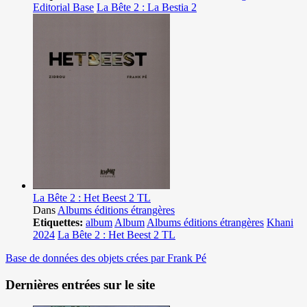
Editorial Base
La Bête 2 : La Bestia 2
La Bête 2 : Het Beest 2 TL
Dans
Albums éditions étrangères
Etiquettes:
album
Album
Albums éditions étrangères
Khani
2024
La Bête 2 : Het Beest 2 TL
Base de données des objets crées par Frank Pé
Dernières entrées sur le site