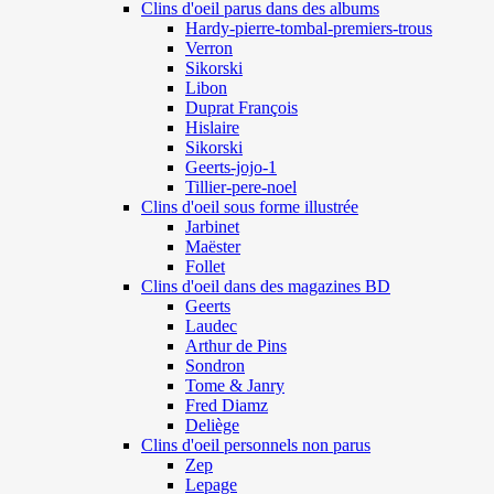
Clins d'oeil parus dans des albums
Hardy-pierre-tombal-premiers-trous
Verron
Sikorski
Libon
Duprat François
Hislaire
Sikorski
Geerts-jojo-1
Tillier-pere-noel
Clins d'oeil sous forme illustrée
Jarbinet
Maëster
Follet
Clins d'oeil dans des magazines BD
Geerts
Laudec
Arthur de Pins
Sondron
Tome & Janry
Fred Diamz
Deliège
Clins d'oeil personnels non parus
Zep
Lepage