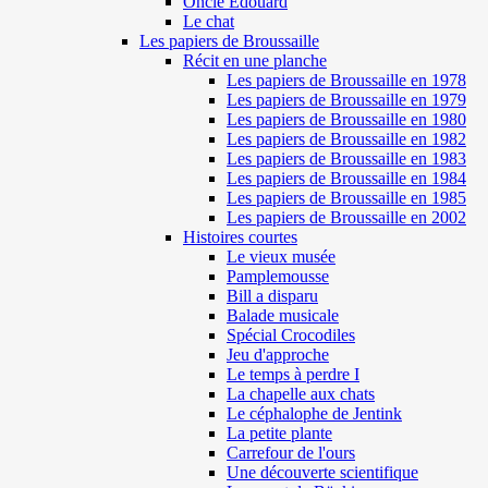
Oncle Edouard
Le chat
Les papiers de Broussaille
Récit en une planche
Les papiers de Broussaille en 1978
Les papiers de Broussaille en 1979
Les papiers de Broussaille en 1980
Les papiers de Broussaille en 1982
Les papiers de Broussaille en 1983
Les papiers de Broussaille en 1984
Les papiers de Broussaille en 1985
Les papiers de Broussaille en 2002
Histoires courtes
Le vieux musée
Pamplemousse
Bill a disparu
Balade musicale
Spécial Crocodiles
Jeu d'approche
Le temps à perdre I
La chapelle aux chats
Le céphalophe de Jentink
La petite plante
Carrefour de l'ours
Une découverte scientifique