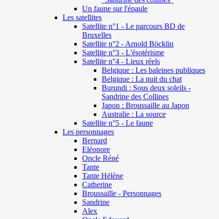
Un faune sur l'épaule
Les satellites
Satellite n°1 - Le parcours BD de
Bruxelles
Satellite n°2 - Arnold Böcklin
Satellite n°3 - L'ésotérisme
Satellite n°4 - Lieux réels
Belgique : Les baleines publiques
Belgique : La nuit du chat
Burundi : Sous deux soleils -
Sandrine des Collines
Japon : Broussaille au Japon
Australie : La source
Satellite n°5 - Le faune
Les personnages
Bernard
Eléonore
Oncle Réné
Tante
Tante Hélène
Catherine
Broussaille - Personnages
Sandrine
Alex