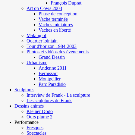
François Duprat
Art on Cows 2003
Phase de conception
Vache terminée
Vaches miniatures
Vaches en liberté
Making of
Quartier lointain
Tour d'horizon 1984-2003
Photos et vidéos des évenements
Grand Dessin
Urbanisme
Andenne 2011
Bernissart
Montpellier
Parc Paradisio
Sculptures
Interview de Frank - La sculpture
Les sculptures de Frank
Dessins animés
Kleiner Dodo
Ours plume 2
Performance
Fresques
Spectacles