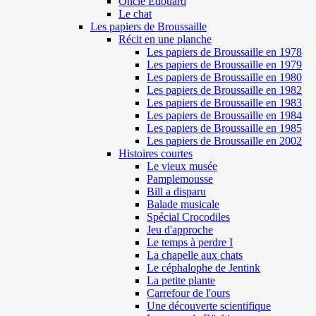
Oncle Edouard
Le chat
Les papiers de Broussaille
Récit en une planche
Les papiers de Broussaille en 1978
Les papiers de Broussaille en 1979
Les papiers de Broussaille en 1980
Les papiers de Broussaille en 1982
Les papiers de Broussaille en 1983
Les papiers de Broussaille en 1984
Les papiers de Broussaille en 1985
Les papiers de Broussaille en 2002
Histoires courtes
Le vieux musée
Pamplemousse
Bill a disparu
Balade musicale
Spécial Crocodiles
Jeu d'approche
Le temps à perdre I
La chapelle aux chats
Le céphalophe de Jentink
La petite plante
Carrefour de l'ours
Une découverte scientifique