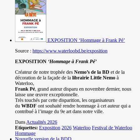
EXPOSITION ‘Hommage à Frank Pé’
Source :
https://www.waterloobd.be/exposition
EXPOSITION
‘Hommage à
Frank Pé
’
Créateur de notre trophée des
Nemo’s de la BD
et de la
décoration de la façade de la
librairie Little Nemo
à
Waterloo,
Frank Pé
, grand auteur disparu en novembre dernier, nous
laisse une œuvre exceptionnelle.
Très touchés par cette disparition, les organisateurs
du
WBDF
ont souhaité rendre hommage à cet auteur qui a
contribué à l’image du 9e art dans notre ville.
Dans
Actualités 2026
Etiquettes:
Exposition
2026
Waterloo
Festival de Waterloo
Hommage
Nouvelle version de la BDD