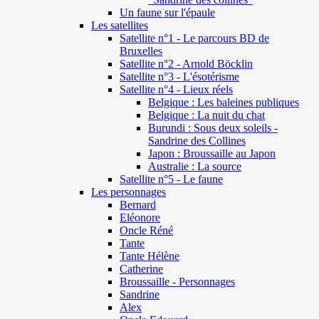
Un faune sur l'épaule
Les satellites
Satellite n°1 - Le parcours BD de
Bruxelles
Satellite n°2 - Arnold Böcklin
Satellite n°3 - L'ésotérisme
Satellite n°4 - Lieux réels
Belgique : Les baleines publiques
Belgique : La nuit du chat
Burundi : Sous deux soleils -
Sandrine des Collines
Japon : Broussaille au Japon
Australie : La source
Satellite n°5 - Le faune
Les personnages
Bernard
Eléonore
Oncle Réné
Tante
Tante Hélène
Catherine
Broussaille - Personnages
Sandrine
Alex