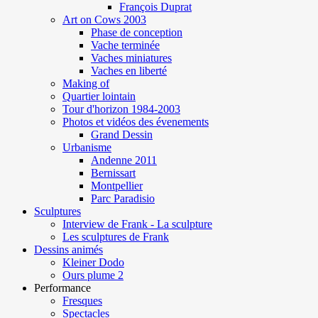
François Duprat
Art on Cows 2003
Phase de conception
Vache terminée
Vaches miniatures
Vaches en liberté
Making of
Quartier lointain
Tour d'horizon 1984-2003
Photos et vidéos des évenements
Grand Dessin
Urbanisme
Andenne 2011
Bernissart
Montpellier
Parc Paradisio
Sculptures
Interview de Frank - La sculpture
Les sculptures de Frank
Dessins animés
Kleiner Dodo
Ours plume 2
Performance
Fresques
Spectacles