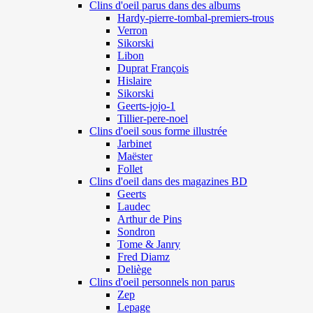
Clins d'oeil parus dans des albums
Hardy-pierre-tombal-premiers-trous
Verron
Sikorski
Libon
Duprat François
Hislaire
Sikorski
Geerts-jojo-1
Tillier-pere-noel
Clins d'oeil sous forme illustrée
Jarbinet
Maëster
Follet
Clins d'oeil dans des magazines BD
Geerts
Laudec
Arthur de Pins
Sondron
Tome & Janry
Fred Diamz
Deliège
Clins d'oeil personnels non parus
Zep
Lepage