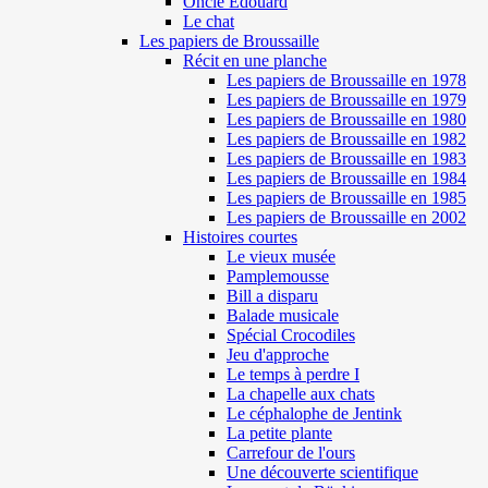
Oncle Edouard
Le chat
Les papiers de Broussaille
Récit en une planche
Les papiers de Broussaille en 1978
Les papiers de Broussaille en 1979
Les papiers de Broussaille en 1980
Les papiers de Broussaille en 1982
Les papiers de Broussaille en 1983
Les papiers de Broussaille en 1984
Les papiers de Broussaille en 1985
Les papiers de Broussaille en 2002
Histoires courtes
Le vieux musée
Pamplemousse
Bill a disparu
Balade musicale
Spécial Crocodiles
Jeu d'approche
Le temps à perdre I
La chapelle aux chats
Le céphalophe de Jentink
La petite plante
Carrefour de l'ours
Une découverte scientifique