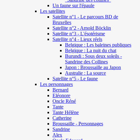
Un faune sur l'épaule
Les satellites
Satellite n°1 - Le parcours BD de
Bruxelles
Satellite n°2 - Arnold Böcklin
Satellite n°3 - L'ésotérisme
Satellite n°4 - Lieux réels
Belgique : Les baleines publiques
Belgique : La nuit du chat
Burundi : Sous deux soleils -
Sandrine des Collines
Japon : Broussaille au Japon
Australie : La source
Satellite n°5 - Le faune
Les personnages
Bernard
Eléonore
Oncle Réné
Tante
Tante Hélène
Catherine
Broussaille - Personnages
Sandrine
Alex