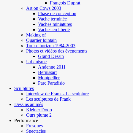
François Duprat
Art on Cows 2003
Phase de conception
Vache terminée
Vaches miniatures
Vaches en liberté
Making of
Quartier lointain
Tour d'horizon 1984-2003
Photos et vidéos des évenements
Grand Dessin
Urbanisme
Andenne 2011
Bernissart
Montpellier
Parc Paradisio
Sculptures
Interview de Frank - La sculpture
Les sculptures de Frank
Dessins animés
Kleiner Dodo
Ours plume 2
Performance
Fresques
Spectacles