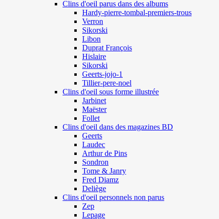
Clins d'oeil parus dans des albums
Hardy-pierre-tombal-premiers-trous
Verron
Sikorski
Libon
Duprat François
Hislaire
Sikorski
Geerts-jojo-1
Tillier-pere-noel
Clins d'oeil sous forme illustrée
Jarbinet
Maëster
Follet
Clins d'oeil dans des magazines BD
Geerts
Laudec
Arthur de Pins
Sondron
Tome & Janry
Fred Diamz
Deliège
Clins d'oeil personnels non parus
Zep
Lepage