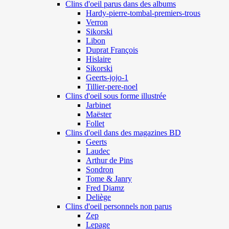
Clins d'oeil parus dans des albums
Hardy-pierre-tombal-premiers-trous
Verron
Sikorski
Libon
Duprat François
Hislaire
Sikorski
Geerts-jojo-1
Tillier-pere-noel
Clins d'oeil sous forme illustrée
Jarbinet
Maëster
Follet
Clins d'oeil dans des magazines BD
Geerts
Laudec
Arthur de Pins
Sondron
Tome & Janry
Fred Diamz
Deliège
Clins d'oeil personnels non parus
Zep
Lepage