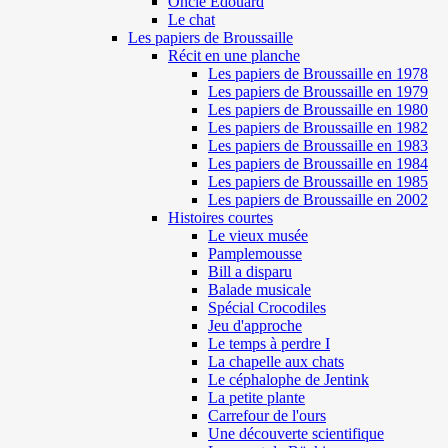
Oncle Edouard
Le chat
Les papiers de Broussaille
Récit en une planche
Les papiers de Broussaille en 1978
Les papiers de Broussaille en 1979
Les papiers de Broussaille en 1980
Les papiers de Broussaille en 1982
Les papiers de Broussaille en 1983
Les papiers de Broussaille en 1984
Les papiers de Broussaille en 1985
Les papiers de Broussaille en 2002
Histoires courtes
Le vieux musée
Pamplemousse
Bill a disparu
Balade musicale
Spécial Crocodiles
Jeu d'approche
Le temps à perdre I
La chapelle aux chats
Le céphalophe de Jentink
La petite plante
Carrefour de l'ours
Une découverte scientifique