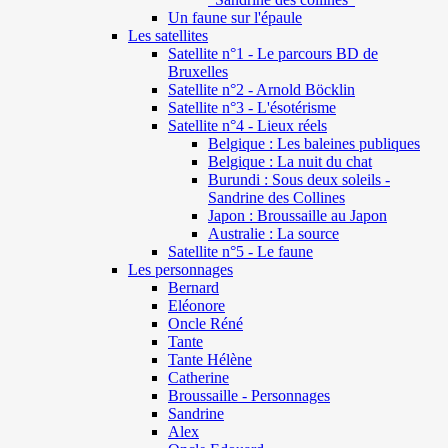
Un faune sur l'épaule
Les satellites
Satellite n°1 - Le parcours BD de
Bruxelles
Satellite n°2 - Arnold Böcklin
Satellite n°3 - L'ésotérisme
Satellite n°4 - Lieux réels
Belgique : Les baleines publiques
Belgique : La nuit du chat
Burundi : Sous deux soleils -
Sandrine des Collines
Japon : Broussaille au Japon
Australie : La source
Satellite n°5 - Le faune
Les personnages
Bernard
Eléonore
Oncle Réné
Tante
Tante Hélène
Catherine
Broussaille - Personnages
Sandrine
Alex