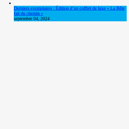
Derniers exemplaires : Édition d’un coffret de luxe « La Bête
fait du chemin »
septembre 04, 2024