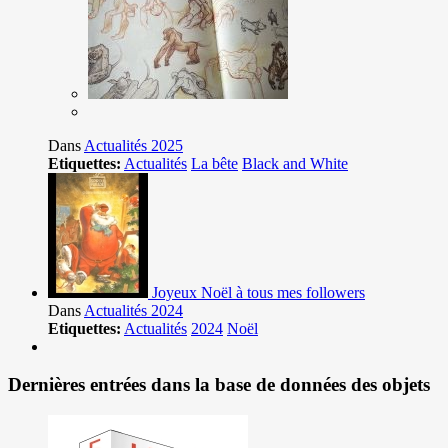
Dans
Actualités 2025
Etiquettes:
Actualités
La bête
Black and White
Joyeux Noël à tous mes followers
Dans
Actualités 2024
Etiquettes:
Actualités
2024
Noël
Dernières entrées dans la base de données des objets