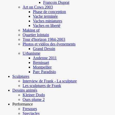
François Duprat
Art on Cows 2003
Phase de conception
Vache terminée
Vaches miniatures
Vaches en liberté
Making of
Quartier lointain
Tour d'horizon 1984-2003
Photos et vidéos des évenements
Grand Dessin
Urbanisme
Andenne 2011
Bernissart
Montpellier
Parc Paradisio
Sculptures
Interview de Frank - La sculpture
Les sculptures de Frank
Dessins animés
Kleiner Dodo
Ours plume 2
Performance
Fresques
Spectacles