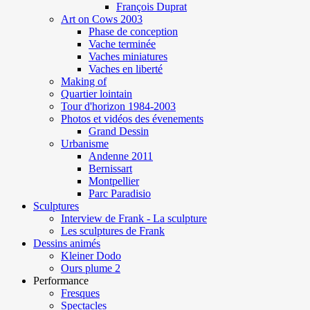
François Duprat
Art on Cows 2003
Phase de conception
Vache terminée
Vaches miniatures
Vaches en liberté
Making of
Quartier lointain
Tour d'horizon 1984-2003
Photos et vidéos des évenements
Grand Dessin
Urbanisme
Andenne 2011
Bernissart
Montpellier
Parc Paradisio
Sculptures
Interview de Frank - La sculpture
Les sculptures de Frank
Dessins animés
Kleiner Dodo
Ours plume 2
Performance
Fresques
Spectacles