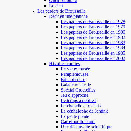
Oncle Edouard
Le chat
Les papiers de Broussaille
Récit en une planche
Les papiers de Broussaille en 1978
Les papiers de Broussaille en 1979
Les papiers de Broussaille en 1980
Les papiers de Broussaille en 1982
Les papiers de Broussaille en 1983
Les papiers de Broussaille en 1984
Les papiers de Broussaille en 1985
Les papiers de Broussaille en 2002
Histoires courtes
Le vieux musée
Pamplemousse
Bill a disparu
Balade musicale
Spécial Crocodiles
Jeu d'approche
Le temps à perdre I
La chapelle aux chats
Le céphalophe de Jentink
La petite plante
Carrefour de l'ours
Une découverte scientifique