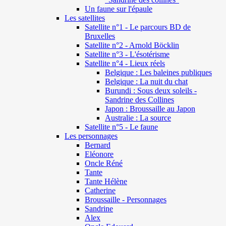
Un faune sur l'épaule
Les satellites
Satellite n°1 - Le parcours BD de
Bruxelles
Satellite n°2 - Arnold Böcklin
Satellite n°3 - L'ésotérisme
Satellite n°4 - Lieux réels
Belgique : Les baleines publiques
Belgique : La nuit du chat
Burundi : Sous deux soleils -
Sandrine des Collines
Japon : Broussaille au Japon
Australie : La source
Satellite n°5 - Le faune
Les personnages
Bernard
Eléonore
Oncle Réné
Tante
Tante Hélène
Catherine
Broussaille - Personnages
Sandrine
Alex