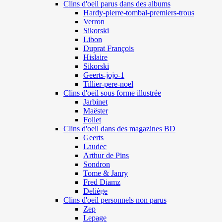
Clins d'oeil parus dans des albums
Hardy-pierre-tombal-premiers-trous
Verron
Sikorski
Libon
Duprat François
Hislaire
Sikorski
Geerts-jojo-1
Tillier-pere-noel
Clins d'oeil sous forme illustrée
Jarbinet
Maëster
Follet
Clins d'oeil dans des magazines BD
Geerts
Laudec
Arthur de Pins
Sondron
Tome & Janry
Fred Diamz
Deliège
Clins d'oeil personnels non parus
Zep
Lepage