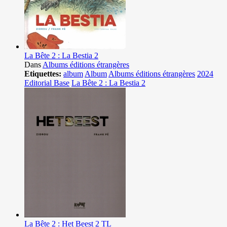
La Bête 2 : La Bestia 2
Dans
Albums éditions étrangères
Etiquettes:
album
Album
Albums éditions étrangères
2024
Editorial Base
La Bête 2 : La Bestia 2
La Bête 2 : Het Beest 2 TL