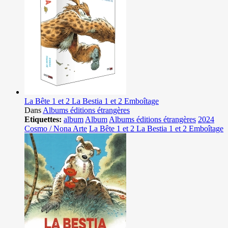
La Bête 1 et 2 La Bestia 1 et 2 Emboîtage
Dans
Albums éditions étrangères
Etiquettes:
album
Album
Albums éditions étrangères
2024
Cosmo / Nona Arte
La Bête 1 et 2 La Bestia 1 et 2 Emboîtage