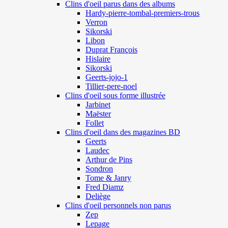
Clins d'oeil parus dans des albums
Hardy-pierre-tombal-premiers-trous
Verron
Sikorski
Libon
Duprat François
Hislaire
Sikorski
Geerts-jojo-1
Tillier-pere-noel
Clins d'oeil sous forme illustrée
Jarbinet
Maëster
Follet
Clins d'oeil dans des magazines BD
Geerts
Laudec
Arthur de Pins
Sondron
Tome & Janry
Fred Diamz
Deliège
Clins d'oeil personnels non parus
Zep
Lepage