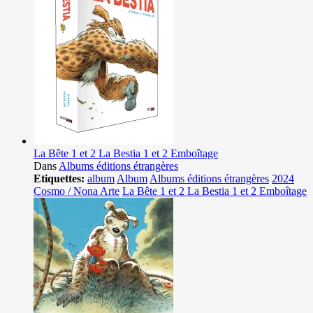
La Bête 1 et 2 La Bestia 1 et 2 Emboîtage
Dans
Albums éditions étrangères
Etiquettes:
album
Album
Albums éditions étrangères
2024
Cosmo / Nona Arte
La Bête 1 et 2 La Bestia 1 et 2 Emboîtage