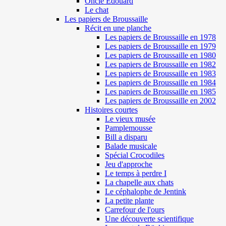
Oncle Edouard
Le chat
Les papiers de Broussaille
Récit en une planche
Les papiers de Broussaille en 1978
Les papiers de Broussaille en 1979
Les papiers de Broussaille en 1980
Les papiers de Broussaille en 1982
Les papiers de Broussaille en 1983
Les papiers de Broussaille en 1984
Les papiers de Broussaille en 1985
Les papiers de Broussaille en 2002
Histoires courtes
Le vieux musée
Pamplemousse
Bill a disparu
Balade musicale
Spécial Crocodiles
Jeu d'approche
Le temps à perdre I
La chapelle aux chats
Le céphalophe de Jentink
La petite plante
Carrefour de l'ours
Une découverte scientifique