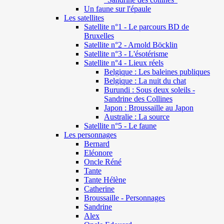
Un faune sur l'épaule
Les satellites
Satellite n°1 - Le parcours BD de
Bruxelles
Satellite n°2 - Arnold Böcklin
Satellite n°3 - L'ésotérisme
Satellite n°4 - Lieux réels
Belgique : Les baleines publiques
Belgique : La nuit du chat
Burundi : Sous deux soleils -
Sandrine des Collines
Japon : Broussaille au Japon
Australie : La source
Satellite n°5 - Le faune
Les personnages
Bernard
Eléonore
Oncle Réné
Tante
Tante Hélène
Catherine
Broussaille - Personnages
Sandrine
Alex