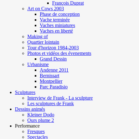
François Duprat
Art on Cows 2003
Phase de conception
Vache terminée
Vaches miniatures
Vaches en liberté
Making of
Quartier lointain
Tour d'horizon 1984-2003
Photos et vidéos des évenements
Grand Dessin
Urbanisme
Andenne 2011
Bernissart
Montpellier
Parc Paradisio
Sculptures
Interview de Frank - La sculpture
Les sculptures de Frank
Dessins animés
Kleiner Dodo
Ours plume 2
Performance
Fresques
Spectacles