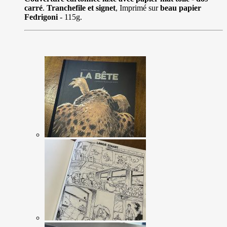
carré
.
Tranchefile et signet
, Imprimé sur
beau papier
Fedrigoni
- 115g.