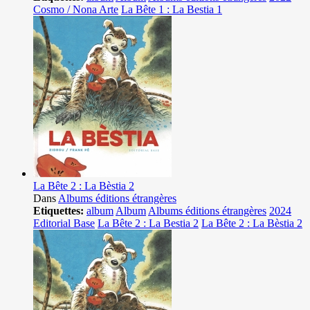
Cosmo / Nona Arte
La Bête 1 : La Bestia 1
La Bête 2 : La Bèstia 2
Dans
Albums éditions étrangères
Etiquettes:
album
Album
Albums éditions étrangères
2024
Editorial Base
La Bête 2 : La Bestia 2
La Bête 2 : La Bèstia 2