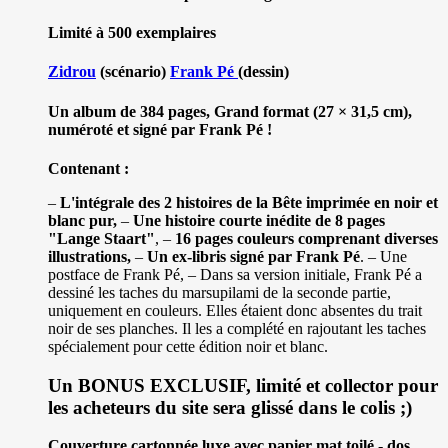
Limité à 500 exemplaires
Zidrou
(scénario)
Frank Pé
(dessin)
Un album de 384 pages, Grand format (27 × 31,5 cm),
numéroté et signé par Frank Pé !
Contenant :
–
L'intégrale des 2 histoires de la Bête imprimée en noir et
blanc pur,
–
Une histoire courte inédite de 8 pages
"Lange Staart"
, –
16 pages couleurs comprenant diverses
illustrations,
–
Un ex-libris signé par Frank Pé
. – Une
postface de Frank Pé, – Dans sa version initiale, Frank Pé a
dessiné les taches du marsupilami de la seconde partie,
uniquement en couleurs. Elles étaient donc absentes du trait
noir de ses planches. Il les a complété en rajoutant les taches
spécialement pour cette édition noir et blanc.
Un BONUS EXCLUSIF, limité et collector pour
les acheteurs du site sera glissé dans le colis ;)
Couverture cartonnée luxe avec papier mat toilé - dos