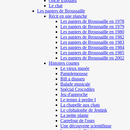
Oncle Edouard
Le chat
Les papiers de Broussaille
Récit en une planche
Les papiers de Broussaille en 1978
Les papiers de Broussaille en 1979
Les papiers de Broussaille en 1980
Les papiers de Broussaille en 1982
Les papiers de Broussaille en 1983
Les papiers de Broussaille en 1984
Les papiers de Broussaille en 1985
Les papiers de Broussaille en 2002
Histoires courtes
Le vieux musée
Pamplemousse
Bill a disparu
Balade musicale
Spécial Crocodiles
Jeu d'approche
Le temps à perdre I
La chapelle aux chats
Le céphalophe de Jentink
La petite plante
Carrefour de l'ours
Une découverte scientifique