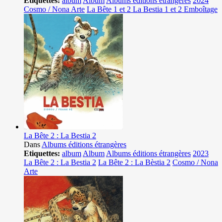
Etiquettes:
album
Album
Albums éditions étrangères
2024
Cosmo / Nona Arte
La Bête 1 et 2 La Bestia 1 et 2 Emboîtage
La Bête 2 : La Bestia 2
Dans
Albums éditions étrangères
Etiquettes:
album
Album
Albums éditions étrangères
2023
La Bête 2 : La Bestia 2
La Bête 2 : La Bèstia 2
Cosmo / Nona
Arte