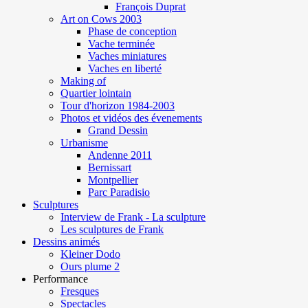
François Duprat
Art on Cows 2003
Phase de conception
Vache terminée
Vaches miniatures
Vaches en liberté
Making of
Quartier lointain
Tour d'horizon 1984-2003
Photos et vidéos des évenements
Grand Dessin
Urbanisme
Andenne 2011
Bernissart
Montpellier
Parc Paradisio
Sculptures
Interview de Frank - La sculpture
Les sculptures de Frank
Dessins animés
Kleiner Dodo
Ours plume 2
Performance
Fresques
Spectacles