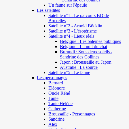
Un faune sur l'épaule
Les satellites
Satellite n°1 - Le parcours BD de
Bruxelles
Satellite n°2 - Arnold Böcklin
Satellite n°3 - L'ésotérisme
Satellite n°4 - Lieux réels
Belgique : Les baleines publiques
Belgique : La nuit du chat
Burundi : Sous deux soleils -
Sandrine des Collines
Japon : Broussaille au Japon
Australie : La source
Satellite n°5 - Le faune
Les personnages
Bernard
Eléonore
Oncle Réné
Tante
Tante Hélène
Catherine
Broussaille - Personnages
Sandrine
Alex