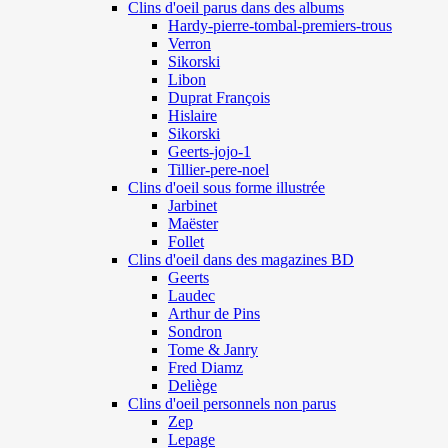
Clins d'oeil parus dans des albums
Hardy-pierre-tombal-premiers-trous
Verron
Sikorski
Libon
Duprat François
Hislaire
Sikorski
Geerts-jojo-1
Tillier-pere-noel
Clins d'oeil sous forme illustrée
Jarbinet
Maëster
Follet
Clins d'oeil dans des magazines BD
Geerts
Laudec
Arthur de Pins
Sondron
Tome & Janry
Fred Diamz
Deliège
Clins d'oeil personnels non parus
Zep
Lepage