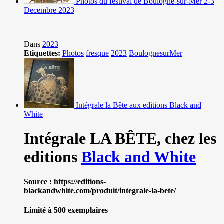
Photos du festival de Boulogne-sur-Mer 2-3
Decembre 2023
Dans
2023
Etiquettes:
Photos
fresque
2023
BoulognesurMer
Intégrale la Bête aux editions Black and
White
Intégrale LA BÊTE,
chez les
editions
Black and White
Source : https://editions-
blackandwhite.com/produit/integrale-la-bete/
Limité à 500 exemplaires