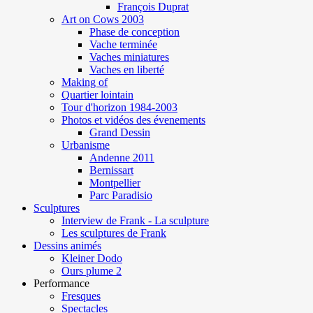
François Duprat
Art on Cows 2003
Phase de conception
Vache terminée
Vaches miniatures
Vaches en liberté
Making of
Quartier lointain
Tour d'horizon 1984-2003
Photos et vidéos des évenements
Grand Dessin
Urbanisme
Andenne 2011
Bernissart
Montpellier
Parc Paradisio
Sculptures
Interview de Frank - La sculpture
Les sculptures de Frank
Dessins animés
Kleiner Dodo
Ours plume 2
Performance
Fresques
Spectacles