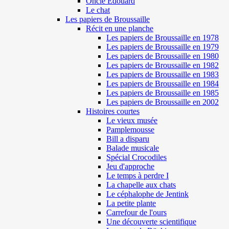
Oncle Edouard
Le chat
Les papiers de Broussaille
Récit en une planche
Les papiers de Broussaille en 1978
Les papiers de Broussaille en 1979
Les papiers de Broussaille en 1980
Les papiers de Broussaille en 1982
Les papiers de Broussaille en 1983
Les papiers de Broussaille en 1984
Les papiers de Broussaille en 1985
Les papiers de Broussaille en 2002
Histoires courtes
Le vieux musée
Pamplemousse
Bill a disparu
Balade musicale
Spécial Crocodiles
Jeu d'approche
Le temps à perdre I
La chapelle aux chats
Le céphalophe de Jentink
La petite plante
Carrefour de l'ours
Une découverte scientifique