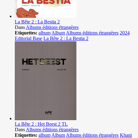
La Bête 2 : La Bestia 2
Dans
Albums éditions étrangères
Etiquettes:
album
Album
Albums éditions étrangères
2024
Editorial Base
La Bête 2 : La Bestia 2
La Bête 2 : Het Beest 2 TL
Dans
Albums éditions étrangères
Etiquettes:
album
Album
Albums éditions étrangères
Khani