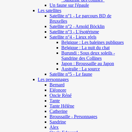
Un faune sur l'épaule
Les satellites
Satellite n°1 - Le parcours BD de
Bruxelles
Satellite n°2 - Arnold Böcklin
Satellite n°3 - L'ésotérisme
Satellite n°4 - Lieux réels
Belgique : Les baleines publiques
Belgique : La nuit du chat
Burundi : Sous deux soleils -
Sandrine des Collines
Japon : Broussaille au Japon
Australie : La source
Satellite n°5 - Le faune
Les personnages
Bernard
Eléonore
Oncle Réné
Tante
Tante Hélène
Catherine
Broussaille - Personnages
Sandrine
Alex