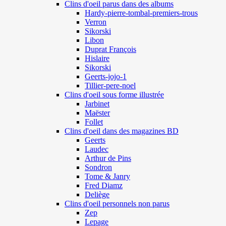
Clins d'oeil parus dans des albums
Hardy-pierre-tombal-premiers-trous
Verron
Sikorski
Libon
Duprat François
Hislaire
Sikorski
Geerts-jojo-1
Tillier-pere-noel
Clins d'oeil sous forme illustrée
Jarbinet
Maëster
Follet
Clins d'oeil dans des magazines BD
Geerts
Laudec
Arthur de Pins
Sondron
Tome & Janry
Fred Diamz
Deliège
Clins d'oeil personnels non parus
Zep
Lepage