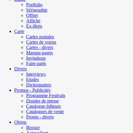
Portfolio
Sérigraphie
Offset
Affiche
Ex-libris
Carte
Cartes postales
Cartes de voeux
Cartes - divers
Marque-pages
Invitations
Faire-parts
Divers
Interviews
Etudes
Dictionnaires
Promos - Publicités
Programme Festivals
Dossier de presse
Catalogue éditeurs
Catalogues de vente
Promo - divers
Objets
Bronze
Autocollant