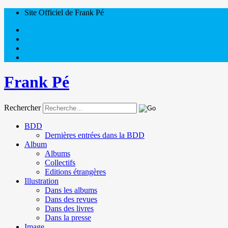
Site Officiel de Frank Pé
Frank Pé
Rechercher
BDD
Dernières entrées dans la BDD
Album
Albums
Collectifs
Editions étrangères
Illustration
Dans les albums
Dans des revues
Dans des livres
Dans la presse
Image