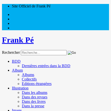
Site Officiel de Frank Pé
Frank Pé
Rechercher
BDD
Dernières entrées dans la BDD
Album
Albums
Collectifs
Editions étrangères
Illustration
Dans les albums
Dans des revues
Dans des livres
Dans la presse
Image