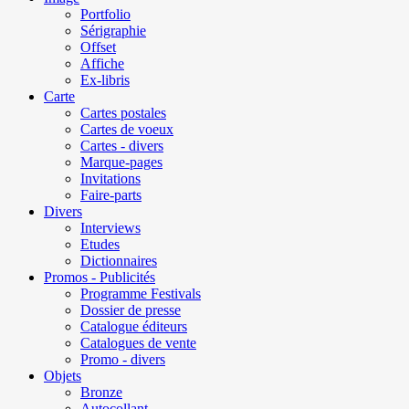
Portfolio
Sérigraphie
Offset
Affiche
Ex-libris
Carte
Cartes postales
Cartes de voeux
Cartes - divers
Marque-pages
Invitations
Faire-parts
Divers
Interviews
Etudes
Dictionnaires
Promos - Publicités
Programme Festivals
Dossier de presse
Catalogue éditeurs
Catalogues de vente
Promo - divers
Objets
Bronze
Autocollant