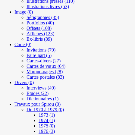
Illustrations presses
(110)
Illustrations livres
(53)
Image
(0)
Sérigraphies
(35)
Portfolios
(40)
Offsets
(108)
Affiches
(123)
Ex-libris
(89)
Carte
(0)
Invitations
(79)
Faire-part
(5)
Cartes-divers
(27)
Cartes de vœux
(64)
Marque-pages
(28)
Cartes postales
(83)
Divers
(0)
Interviews
(49)
Etudes
(22)
Dictionnaires
(1)
Travaux pour Spirou
(0)
De 1970 à 1979
(0)
1973
(1)
1974
(1)
1975
(0)
1976
(3)