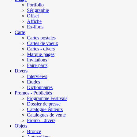
Portfolio
Sérigraphie
Offset
Affiche
Ex-libris
Carte
Cartes postales
Cartes de voeux
Cartes - divers
Marque-pages
Invitations
Faire-parts
Divers
Interviews
Etudes
Dictionnaires
Promos - Publicités
Programme Festivals
Dossier de presse
Catalogue éditeurs
Catalogues de vente
Promo - divers
Objets
Bronze
Autocollant