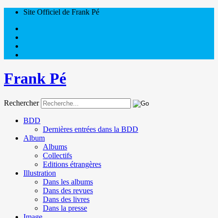
Site Officiel de Frank Pé
Frank Pé
Rechercher
BDD
Dernières entrées dans la BDD
Album
Albums
Collectifs
Editions étrangères
Illustration
Dans les albums
Dans des revues
Dans des livres
Dans la presse
Image