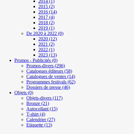
2014
(1)
2015
(2)
2016
(14)
2017
(4)
2018
(2)
2019
(1)
De 2020 à 2022
(0)
2020
(12)
2021
(2)
2022
(1)
2023
(13)
Promos - Publicités
(0)
Promos-divers
(296)
Catalogues éditeurs
(58)
Catalogues de ventes
(14)
Programmes festivals
(62)
Dossiers de presse
(46)
Objets
(0)
Objets-divers
(117)
Bronze
(21)
Autocollant
(15)
T-shirt
(4)
Calendrier
(27)
Etiquette
(13)