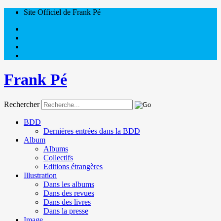
Site Officiel de Frank Pé
Frank Pé
Rechercher
BDD
Dernières entrées dans la BDD
Album
Albums
Collectifs
Editions étrangères
Illustration
Dans les albums
Dans des revues
Dans des livres
Dans la presse
Image