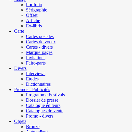
Portfolio
Sérigraphie
Offset
Affiche
Ex-libris
Carte
Cartes postales
Cartes de voeux
Cartes - divers
Marque-pages
Invitations
Faire-parts
Divers
Interviews
Etudes
Dictionnaires
Promos - Publicités
Programme Festivals
Dossier de presse
Catalogue éditeurs
Catalogues de vente
Promo - divers
Objets
Bronze
Autocollant