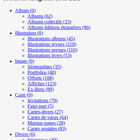
Album
(0)
Albums
(62)
Albums collectifs
(23)
Albums éditions étrangères
(96)
Illustration
(0)
Illustrations albums
(45)
Illustrations revues
(218)
Illustrations presses
(110)
Illustrations livres
(53)
Image
(0)
Sérigraphies
(35)
Portfolios
(40)
Offsets
(108)
Affiches
(123)
Ex-libris
(89)
Carte
(0)
Invitations
(79)
Faire-part
(5)
Cartes-divers
(27)
Cartes de vœux
(64)
Marque-pages
(28)
Cartes postales
(83)
Divers
(0)
Interviews
(49)