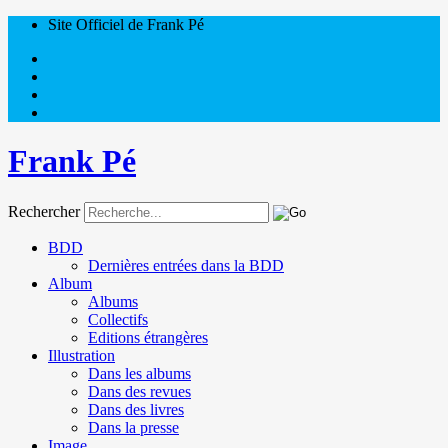
Site Officiel de Frank Pé
Frank Pé
Rechercher
BDD
Dernières entrées dans la BDD
Album
Albums
Collectifs
Editions étrangères
Illustration
Dans les albums
Dans des revues
Dans des livres
Dans la presse
Image