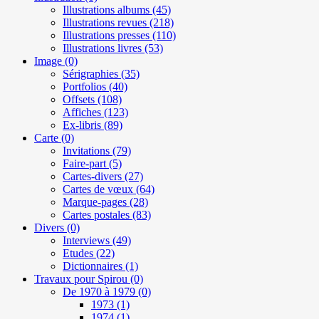
Illustrations albums
(45)
Illustrations revues
(218)
Illustrations presses
(110)
Illustrations livres
(53)
Image
(0)
Sérigraphies
(35)
Portfolios
(40)
Offsets
(108)
Affiches
(123)
Ex-libris
(89)
Carte
(0)
Invitations
(79)
Faire-part
(5)
Cartes-divers
(27)
Cartes de vœux
(64)
Marque-pages
(28)
Cartes postales
(83)
Divers
(0)
Interviews
(49)
Etudes
(22)
Dictionnaires
(1)
Travaux pour Spirou
(0)
De 1970 à 1979
(0)
1973
(1)
1974
(1)