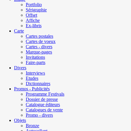
Portfolio
Sérigraphie
Offset
Affiche
Ex-libris
Carte
Cartes postales
Cartes de voeux
Cartes - divers
Marque-pages
Invitations
Faire-parts
Divers
Interviews
Etudes
Dictionnaires
Promos - Publicités
Programme Festivals
Dossier de presse
Catalogue éditeurs
Catalogues de vente
Promo - divers
Objets
Bronze
Autocollant