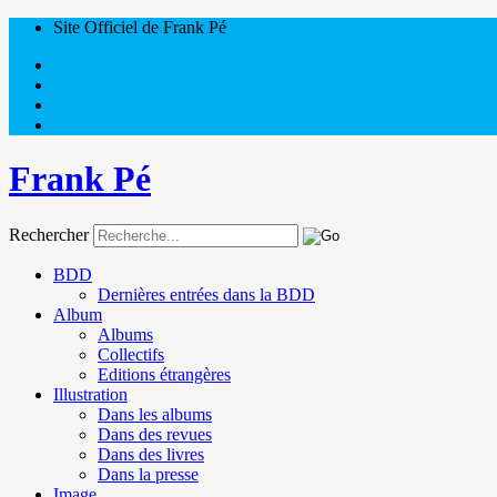
Site Officiel de Frank Pé
Frank Pé
Rechercher
BDD
Dernières entrées dans la BDD
Album
Albums
Collectifs
Editions étrangères
Illustration
Dans les albums
Dans des revues
Dans des livres
Dans la presse
Image