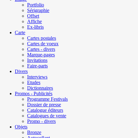
Portfolio
Sérigraphie
Offset
Affiche
Ex-libris
Carte
Cartes postales
Cartes de voeux
Cartes - divers
Marque-pages
Invitations
Faire-parts
Divers
Interviews
Etudes
Dictionnaires
Promos - Publicités
Programme Festivals
Dossier de presse
Catalogue éditeurs
Catalogues de vente
Promo - divers
Objets
Bronze
Autocollant