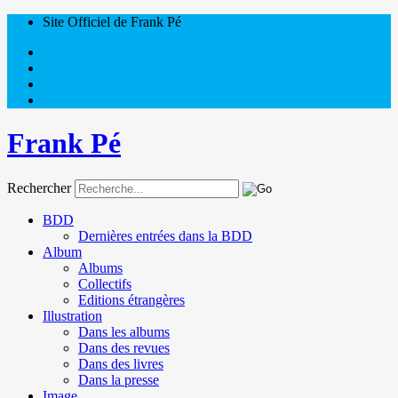
Site Officiel de Frank Pé
Frank Pé
Rechercher
BDD
Dernières entrées dans la BDD
Album
Albums
Collectifs
Editions étrangères
Illustration
Dans les albums
Dans des revues
Dans des livres
Dans la presse
Image