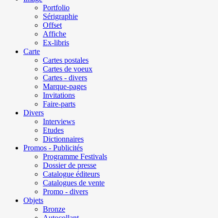
Portfolio
Sérigraphie
Offset
Affiche
Ex-libris
Carte
Cartes postales
Cartes de voeux
Cartes - divers
Marque-pages
Invitations
Faire-parts
Divers
Interviews
Etudes
Dictionnaires
Promos - Publicités
Programme Festivals
Dossier de presse
Catalogue éditeurs
Catalogues de vente
Promo - divers
Objets
Bronze
Autocollant