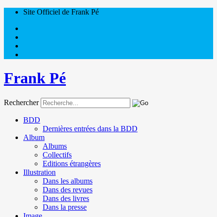
Site Officiel de Frank Pé
Frank Pé
Rechercher
BDD
Dernières entrées dans la BDD
Album
Albums
Collectifs
Editions étrangères
Illustration
Dans les albums
Dans des revues
Dans des livres
Dans la presse
Image