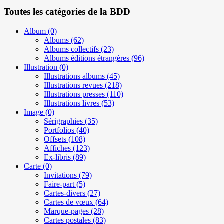
Toutes les catégories de la BDD
Album
(0)
Albums
(62)
Albums collectifs
(23)
Albums éditions étrangères
(96)
Illustration
(0)
Illustrations albums
(45)
Illustrations revues
(218)
Illustrations presses
(110)
Illustrations livres
(53)
Image
(0)
Sérigraphies
(35)
Portfolios
(40)
Offsets
(108)
Affiches
(123)
Ex-libris
(89)
Carte
(0)
Invitations
(79)
Faire-part
(5)
Cartes-divers
(27)
Cartes de vœux
(64)
Marque-pages
(28)
Cartes postales
(83)