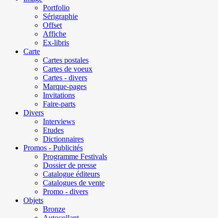
Portfolio
Sérigraphie
Offset
Affiche
Ex-libris
Carte
Cartes postales
Cartes de voeux
Cartes - divers
Marque-pages
Invitations
Faire-parts
Divers
Interviews
Etudes
Dictionnaires
Promos - Publicités
Programme Festivals
Dossier de presse
Catalogue éditeurs
Catalogues de vente
Promo - divers
Objets
Bronze
Autocollant