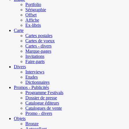
Portfolio
Sérigraphie
Offset
Affiche
Ex-libris
Carte
Cartes postales
Cartes de voeux
Cartes - divers
Marque-pages
Invitations
Faire-parts
Divers
Interviews
Etudes
Dictionnaires
Promos - Publicités
Programme Festivals
Dossier de presse
Catalogue éditeurs
Catalogues de vente
Promo - divers
Objets
Bronze
Autocollant