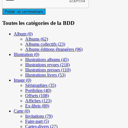
Toutes les catégories de la BDD
Album
(0)
Albums
(62)
Albums collectifs
(23)
Albums éditions étrangères
(96)
Illustration
(0)
Illustrations albums
(45)
Illustrations revues
(218)
Illustrations presses
(110)
Illustrations livres
(53)
Image
(0)
Sérigraphies
(35)
Portfolios
(40)
Offsets
(108)
Affiches
(123)
Ex-libris
(89)
Carte
(0)
Invitations
(79)
Faire-part
(5)
Cartes-divers
(27)