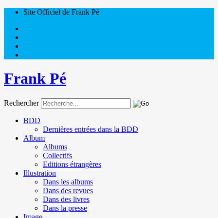
Site Officiel de Frank Pé
Frank Pé
Rechercher
BDD
Dernières entrées dans la BDD
Album
Albums
Collectifs
Editions étrangères
Illustration
Dans les albums
Dans des revues
Dans des livres
Dans la presse
Image