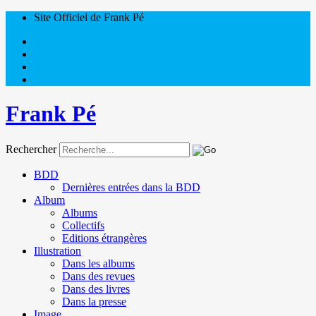
Site Officiel de Frank Pé
Frank Pé
Rechercher
BDD
Dernières entrées dans la BDD
Album
Albums
Collectifs
Editions étrangères
Illustration
Dans les albums
Dans des revues
Dans des livres
Dans la presse
Image