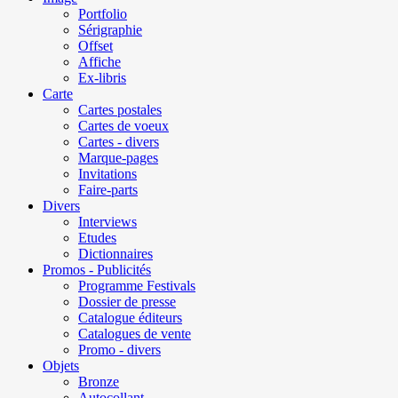
Portfolio
Sérigraphie
Offset
Affiche
Ex-libris
Carte
Cartes postales
Cartes de voeux
Cartes - divers
Marque-pages
Invitations
Faire-parts
Divers
Interviews
Etudes
Dictionnaires
Promos - Publicités
Programme Festivals
Dossier de presse
Catalogue éditeurs
Catalogues de vente
Promo - divers
Objets
Bronze
Autocollant