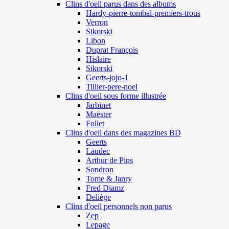
Clins d'oeil parus dans des albums
Hardy-pierre-tombal-premiers-trous
Verron
Sikorski
Libon
Duprat François
Hislaire
Sikorski
Geerts-jojo-1
Tillier-pere-noel
Clins d'oeil sous forme illustrée
Jarbinet
Maëster
Follet
Clins d'oeil dans des magazines BD
Geerts
Laudec
Arthur de Pins
Sondron
Tome & Janry
Fred Diamz
Deliège
Clins d'oeil personnels non parus
Zep
Lepage