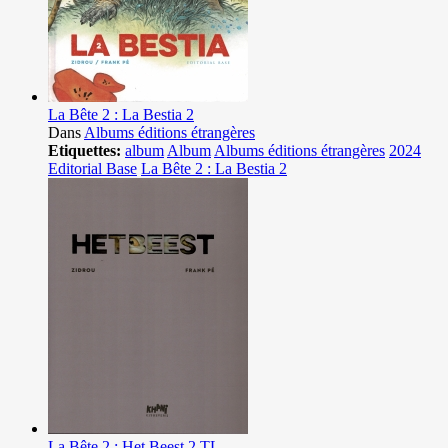
La Bête 2 : La Bestia 2
Dans
Albums éditions étrangères
Etiquettes:
album
Album
Albums éditions étrangères
2024
Editorial Base
La Bête 2 : La Bestia 2
La Bête 2 : Het Beest 2 TL