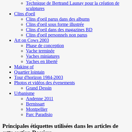
Technique de Bertrand Launay pour la création de
sculptures
Clins d'oeil
Clins d'oeil parus dans des albums
Clins d'oeil sous forme illustrée
Clins d'oeil dans des magazines BD
Clins d'oeil personnels non parus
Art on Cows 2003
Phase de conception
Vache terminée
Vaches miniatures
Vaches en liberté
Making of
Quartier lointain
Tour d'horizon 1984-2003
Photos et vidéos des évenements
Grand Dessin
Urbanisme
Andenne 2011
Bernissart
Montpellier
Parc Paradisio
Principales étiquettes utilisées dans les articles de