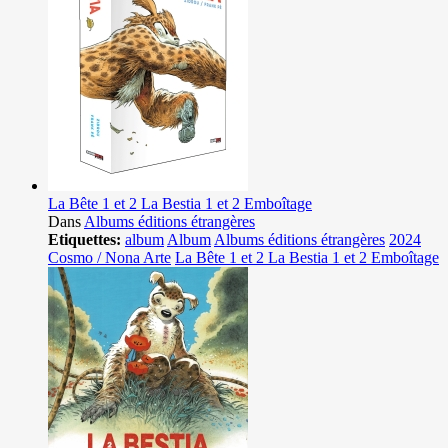
La Bête 1 et 2 La Bestia 1 et 2 Emboîtage
Dans
Albums éditions étrangères
Etiquettes:
album
Album
Albums éditions étrangères
2024
Cosmo / Nona Arte
La Bête 1 et 2 La Bestia 1 et 2 Emboîtage