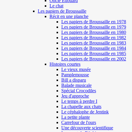
Oncle Edouard
Le chat
Les papiers de Broussaille
Récit en une planche
Les papiers de Broussaille en 1978
Les papiers de Broussaille en 1979
Les papiers de Broussaille en 1980
Les papiers de Broussaille en 1982
Les papiers de Broussaille en 1983
Les papiers de Broussaille en 1984
Les papiers de Broussaille en 1985
Les papiers de Broussaille en 2002
Histoires courtes
Le vieux musée
Pamplemousse
Bill a disparu
Balade musicale
Spécial Crocodiles
Jeu d'approche
Le temps à perdre I
La chapelle aux chats
Le céphalophe de Jentink
La petite plante
Carrefour de l'ours
Une découverte scientifique