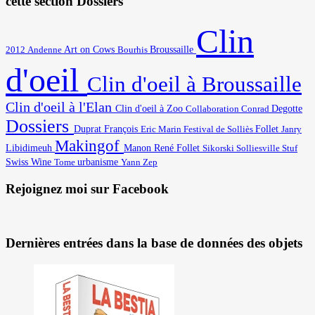
cette section Dossiers
Clin
Art on Cows
2012
Broussaille
Andenne
Bourhis
d'oeil
Clin d'oeil à Broussaille
Clin d'oeil à l'Elan
Degotte
Clin d'oeil à Zoo
Collaboration
Conrad
Dossiers
Duprat François
Eric Marin
Festival de Solliès
Follet
Janry
Makingof
Libidimeuh
Manon
René Follet
Solliesville
Stuf
Sikorski
Swiss Wine
urbanisme
Yann
Tome
Zep
Rejoignez moi sur Facebook
Dernières entrées dans la base de données des objets