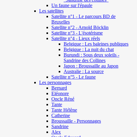
Un faune sur l'épaule
Les satellites
Satellite n°1 - Le parcours BD de
Bruxelles
Satellite n°2 - Arnold Böcklin
Satellite n°3 - L'ésotérisme
Satellite n°4 - Lieux réels
Belgique : Les baleines publiques
Belgique : La nuit du chat
Burundi : Sous deux soleils -
Sandrine des Collines
Japon : Broussaille au Japon
Australie : La source
Satellite n°5 - Le faune
Les personnages
Bernard
Eléonore
Oncle Réné
Tante
Tante Hélène
Catherine
Broussaille - Personnages
Sandrine
Alex