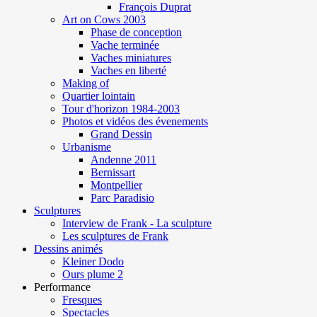
François Duprat
Art on Cows 2003
Phase de conception
Vache terminée
Vaches miniatures
Vaches en liberté
Making of
Quartier lointain
Tour d'horizon 1984-2003
Photos et vidéos des évenements
Grand Dessin
Urbanisme
Andenne 2011
Bernissart
Montpellier
Parc Paradisio
Sculptures
Interview de Frank - La sculpture
Les sculptures de Frank
Dessins animés
Kleiner Dodo
Ours plume 2
Performance
Fresques
Spectacles