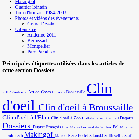
Making of
Quartier lointain
Tour d'horizon 1984-2003
Photos et vidéos des évenements
Grand Dessin
Urbanisme
Andenne 2011
Bernissart
Montpellier
Parc Paradisio
Principales étiquettes utilisées dans les articles de
cette section Dossiers
Clin
Art on Cows
2012
Broussaille
Andenne
Bourhis
d'oeil
Clin d'oeil à Broussaille
Clin d'oeil à l'Elan
Degotte
Clin d'oeil à Zoo
Collaboration
Conrad
Dossiers
Duprat François
Eric Marin
Festival de Solliès
Follet
Janry
Makingof
Libidimeuh
Manon
René Follet
Solliesville
Stuf
Sikorski