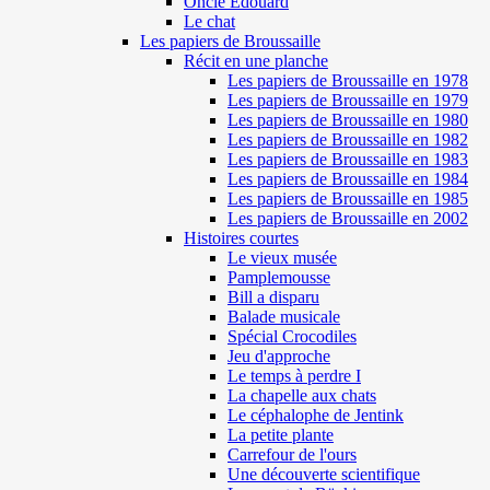
Oncle Edouard
Le chat
Les papiers de Broussaille
Récit en une planche
Les papiers de Broussaille en 1978
Les papiers de Broussaille en 1979
Les papiers de Broussaille en 1980
Les papiers de Broussaille en 1982
Les papiers de Broussaille en 1983
Les papiers de Broussaille en 1984
Les papiers de Broussaille en 1985
Les papiers de Broussaille en 2002
Histoires courtes
Le vieux musée
Pamplemousse
Bill a disparu
Balade musicale
Spécial Crocodiles
Jeu d'approche
Le temps à perdre I
La chapelle aux chats
Le céphalophe de Jentink
La petite plante
Carrefour de l'ours
Une découverte scientifique