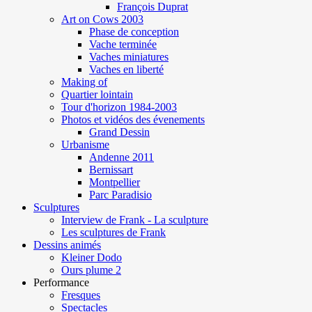
François Duprat
Art on Cows 2003
Phase de conception
Vache terminée
Vaches miniatures
Vaches en liberté
Making of
Quartier lointain
Tour d'horizon 1984-2003
Photos et vidéos des évenements
Grand Dessin
Urbanisme
Andenne 2011
Bernissart
Montpellier
Parc Paradisio
Sculptures
Interview de Frank - La sculpture
Les sculptures de Frank
Dessins animés
Kleiner Dodo
Ours plume 2
Performance
Fresques
Spectacles