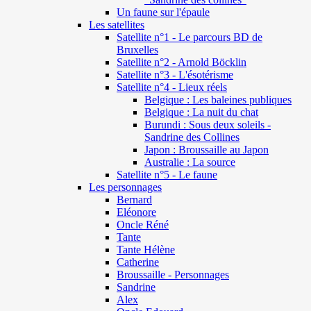
Un faune sur l'épaule
Les satellites
Satellite n°1 - Le parcours BD de
Bruxelles
Satellite n°2 - Arnold Böcklin
Satellite n°3 - L'ésotérisme
Satellite n°4 - Lieux réels
Belgique : Les baleines publiques
Belgique : La nuit du chat
Burundi : Sous deux soleils -
Sandrine des Collines
Japon : Broussaille au Japon
Australie : La source
Satellite n°5 - Le faune
Les personnages
Bernard
Eléonore
Oncle Réné
Tante
Tante Hélène
Catherine
Broussaille - Personnages
Sandrine
Alex