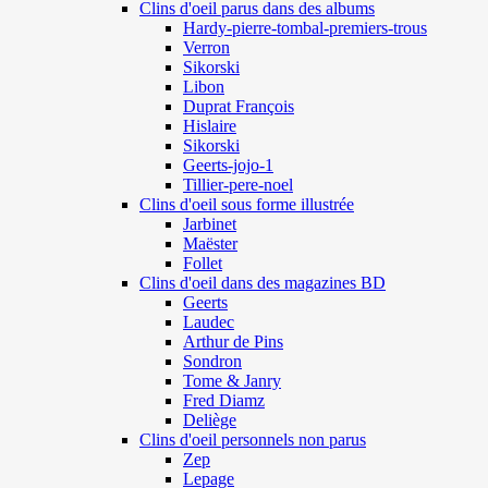
Clins d'oeil parus dans des albums
Hardy-pierre-tombal-premiers-trous
Verron
Sikorski
Libon
Duprat François
Hislaire
Sikorski
Geerts-jojo-1
Tillier-pere-noel
Clins d'oeil sous forme illustrée
Jarbinet
Maëster
Follet
Clins d'oeil dans des magazines BD
Geerts
Laudec
Arthur de Pins
Sondron
Tome & Janry
Fred Diamz
Deliège
Clins d'oeil personnels non parus
Zep
Lepage