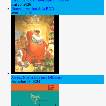
EXPOSITION ‘Hommage à Frank Pé’
mai 20, 2026
Nouvelle version de la BDD
avril 17, 2026
Joyeux Noël à tous mes followers
décembre 28, 2024