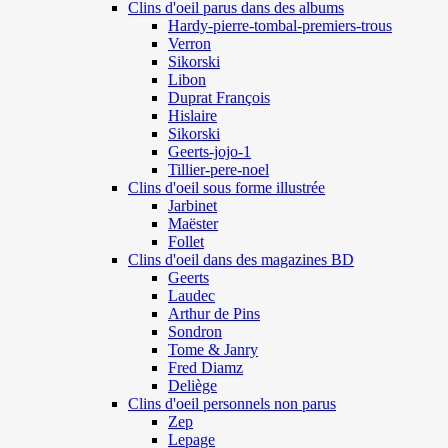
Clins d'oeil parus dans des albums
Hardy-pierre-tombal-premiers-trous
Verron
Sikorski
Libon
Duprat François
Hislaire
Sikorski
Geerts-jojo-1
Tillier-pere-noel
Clins d'oeil sous forme illustrée
Jarbinet
Maëster
Follet
Clins d'oeil dans des magazines BD
Geerts
Laudec
Arthur de Pins
Sondron
Tome & Janry
Fred Diamz
Deliège
Clins d'oeil personnels non parus
Zep
Lepage