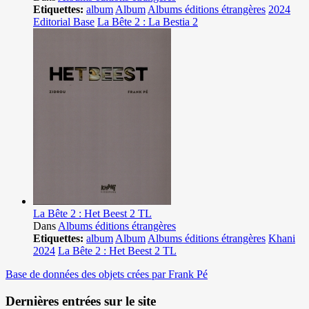
Etiquettes:
album
Album
Albums éditions étrangères
2024
Editorial Base
La Bête 2 : La Bestia 2
La Bête 2 : Het Beest 2 TL
Dans
Albums éditions étrangères
Etiquettes:
album
Album
Albums éditions étrangères
Khani
2024
La Bête 2 : Het Beest 2 TL
Base de données des objets crées par Frank Pé
Dernières entrées sur le site