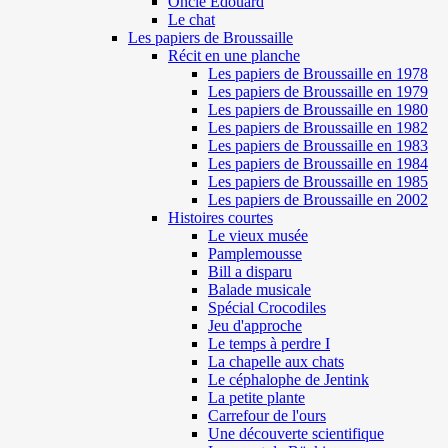
Oncle Edouard
Le chat
Les papiers de Broussaille
Récit en une planche
Les papiers de Broussaille en 1978
Les papiers de Broussaille en 1979
Les papiers de Broussaille en 1980
Les papiers de Broussaille en 1982
Les papiers de Broussaille en 1983
Les papiers de Broussaille en 1984
Les papiers de Broussaille en 1985
Les papiers de Broussaille en 2002
Histoires courtes
Le vieux musée
Pamplemousse
Bill a disparu
Balade musicale
Spécial Crocodiles
Jeu d'approche
Le temps à perdre I
La chapelle aux chats
Le céphalophe de Jentink
La petite plante
Carrefour de l'ours
Une découverte scientifique