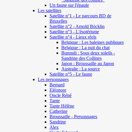
Un faune sur l'épaule
Les satellites
Satellite n°1 - Le parcours BD de
Bruxelles
Satellite n°2 - Arnold Böcklin
Satellite n°3 - L'ésotérisme
Satellite n°4 - Lieux réels
Belgique : Les baleines publiques
Belgique : La nuit du chat
Burundi : Sous deux soleils -
Sandrine des Collines
Japon : Broussaille au Japon
Australie : La source
Satellite n°5 - Le faune
Les personnages
Bernard
Eléonore
Oncle Réné
Tante
Tante Hélène
Catherine
Broussaille - Personnages
Sandrine
Alex