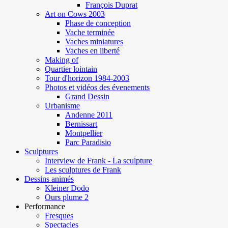
François Duprat
Art on Cows 2003
Phase de conception
Vache terminée
Vaches miniatures
Vaches en liberté
Making of
Quartier lointain
Tour d'horizon 1984-2003
Photos et vidéos des évenements
Grand Dessin
Urbanisme
Andenne 2011
Bernissart
Montpellier
Parc Paradisio
Sculptures
Interview de Frank - La sculpture
Les sculptures de Frank
Dessins animés
Kleiner Dodo
Ours plume 2
Performance
Fresques
Spectacles