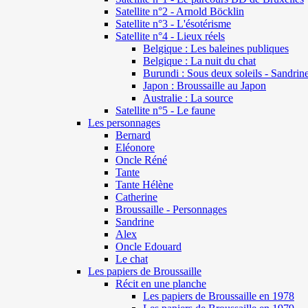
Satellite n°2 - Arnold Böcklin
Satellite n°3 - L'ésotérisme
Satellite n°4 - Lieux réels
Belgique : Les baleines publiques
Belgique : La nuit du chat
Burundi : Sous deux soleils - Sandrin
Japon : Broussaille au Japon
Australie : La source
Satellite n°5 - Le faune
Les personnages
Bernard
Eléonore
Oncle Réné
Tante
Tante Hélène
Catherine
Broussaille - Personnages
Sandrine
Alex
Oncle Edouard
Le chat
Les papiers de Broussaille
Récit en une planche
Les papiers de Broussaille en 1978