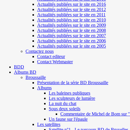
Actualités publiées sur le site en 2016
Actualités publiées sur le site en 2012
Actualités publiées sur le site en 2011
Actualités publiées sur le site en 2010
Actualités publiées sur le site en 2009
Actualités publiées sur le site en 2008
Actualités publiées sur le site en 2007
Actualités publiées sur le site en 2006
Actualités publiées sur le site en 2005
Contactez nous
Contact editeur
Contact Webmaster
BDD
Albums BD
Broussaille
Présentation de la série BD Broussaille
Albums
Les baleines publiques
Les sculpteurs de lumière
La nuit du chat
Sous deux soleils
Commentaire de Michel de Bom sur "S
Un faune sur l'épaule
Les satellites
Satellite n°1 - Le parcours BD de Bruxelles