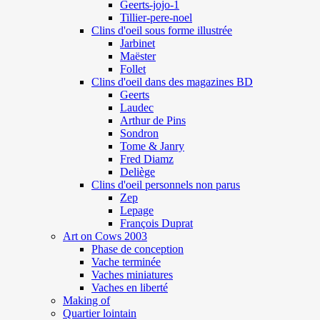
Geerts-jojo-1
Tillier-pere-noel
Clins d'oeil sous forme illustrée
Jarbinet
Maëster
Follet
Clins d'oeil dans des magazines BD
Geerts
Laudec
Arthur de Pins
Sondron
Tome & Janry
Fred Diamz
Deliège
Clins d'oeil personnels non parus
Zep
Lepage
François Duprat
Art on Cows 2003
Phase de conception
Vache terminée
Vaches miniatures
Vaches en liberté
Making of
Quartier lointain