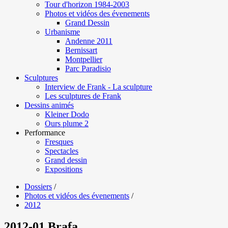
Tour d'horizon 1984-2003
Photos et vidéos des évenements
Grand Dessin
Urbanisme
Andenne 2011
Bernissart
Montpellier
Parc Paradisio
Sculptures
Interview de Frank - La sculpture
Les sculptures de Frank
Dessins animés
Kleiner Dodo
Ours plume 2
Performance
Fresques
Spectacles
Grand dessin
Expositions
Dossiers
/
Photos et vidéos des évenements
/
2012
2012-01 Brafa