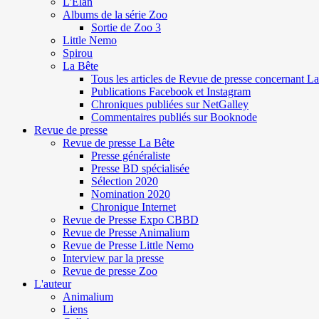
L'Elan
Albums de la série Zoo
Sortie de Zoo 3
Little Nemo
Spirou
La Bête
Tous les articles de Revue de presse concernant L
Publications Facebook et Instagram
Chroniques publiées sur NetGalley
Commentaires publiés sur Booknode
Revue de presse
Revue de presse La Bête
Presse généraliste
Presse BD spécialisée
Sélection 2020
Nomination 2020
Chronique Internet
Revue de Presse Expo CBBD
Revue de Presse Animalium
Revue de Presse Little Nemo
Interview par la presse
Revue de presse Zoo
L'auteur
Animalium
Liens