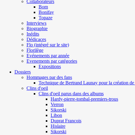
Collaborateurs
Bom
Bonifay
Topaze
Interviews
Biographie
Inédits
Dédicaces
Flo (intégré sur le site)
Florilège
Evénements par année
Evenements par catégories
Expositions
Dossiers
Hommages par des fans
Technique de Bertrand Launay pour la création de 
Clins d'oeil
Clins d'oeil parus dans des albums
Hardy-pierre-tombal-premiers-trous
Verron
Sikorski
Libon
Duprat François
Hislaire
Sikorski