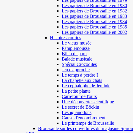
Les papiers de Broussaille en 1979
Les papiers de Broussaille en 1980
Les papiers de Broussaille en 1982
Les papiers de Broussaille en 1983
Les papiers de Broussaille en 1984
Les papiers de Broussaille en 1985
Les papiers de Broussaille en 2002
Histoires courtes
Le vieux musée
Pamplemousse
Bill a disparu
Balade musicale
Spécial Crocodiles
Jeu d'approche
Le temps à perdre I
La chapelle aux chats
Le céphalophe de Jentink
La petite plante
Carrefour de l'ours
Une découverte scientifique
Le secret de Böckin
Les iguanodons
Cause d'encombrement
Le printemps de Broussaille
Broussaille sur les couvertures du magasine Spirou