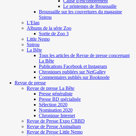
Cause d'encombrement
Le printemps de Broussaille
Broussaille sur les couvertures du magasine
Spirou
L'Elan
Albums de la série Zoo
Sortie de Zoo 3
Little Nemo
Spirou
La Bête
Tous les articles de Revue de presse concernant
La Bête
Publications Facebook et Instagram
Chroniques publiées sur NetGalley
Commentaires publiés sur Booknode
Revue de presse
Revue de presse La Bête
Presse généraliste
Presse BD spécialisée
Sélection 2020
Nomination 2020
Chronique Internet
Revue de Presse Expo CBBD
Revue de Presse Animalium
Revue de Presse Little Nemo