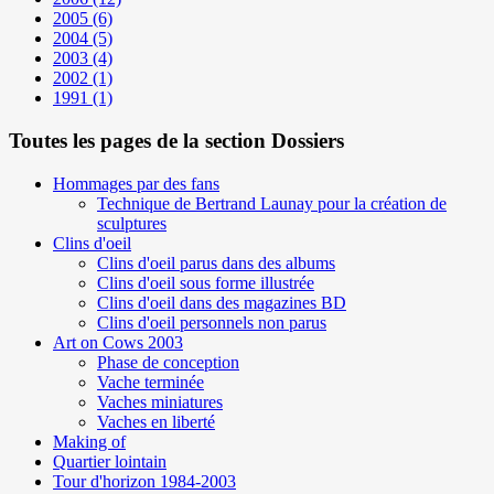
2005
(6)
2004
(5)
2003
(4)
2002
(1)
1991
(1)
Toutes les pages de la section Dossiers
Hommages par des fans
Technique de Bertrand Launay pour la création de
sculptures
Clins d'oeil
Clins d'oeil parus dans des albums
Clins d'oeil sous forme illustrée
Clins d'oeil dans des magazines BD
Clins d'oeil personnels non parus
Art on Cows 2003
Phase de conception
Vache terminée
Vaches miniatures
Vaches en liberté
Making of
Quartier lointain
Tour d'horizon 1984-2003