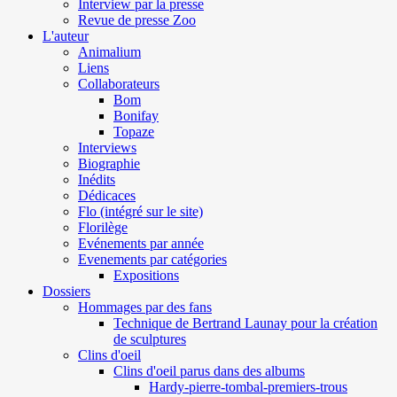
Interview par la presse
Revue de presse Zoo
L'auteur
Animalium
Liens
Collaborateurs
Bom
Bonifay
Topaze
Interviews
Biographie
Inédits
Dédicaces
Flo (intégré sur le site)
Florilège
Evénements par année
Evenements par catégories
Expositions
Dossiers
Hommages par des fans
Technique de Bertrand Launay pour la création
de sculptures
Clins d'oeil
Clins d'oeil parus dans des albums
Hardy-pierre-tombal-premiers-trous