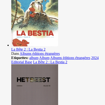
La Bête 2 : La Bestia 2
Dans
Albums éditions étrangères
Etiquettes:
album
Album
Albums éditions étrangères
2024
Editorial Base
La Bête 2 : La Bestia 2