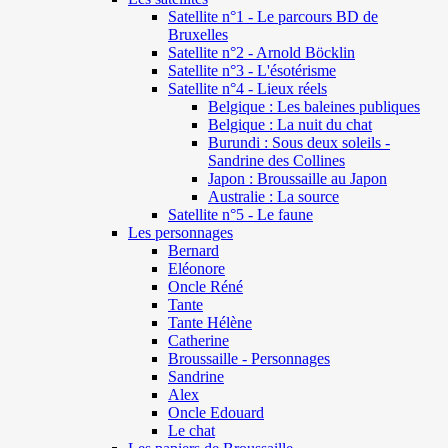
Satellite n°1 - Le parcours BD de
Bruxelles
Satellite n°2 - Arnold Böcklin
Satellite n°3 - L'ésotérisme
Satellite n°4 - Lieux réels
Belgique : Les baleines publiques
Belgique : La nuit du chat
Burundi : Sous deux soleils -
Sandrine des Collines
Japon : Broussaille au Japon
Australie : La source
Satellite n°5 - Le faune
Les personnages
Bernard
Eléonore
Oncle Réné
Tante
Tante Hélène
Catherine
Broussaille - Personnages
Sandrine
Alex
Oncle Edouard
Le chat