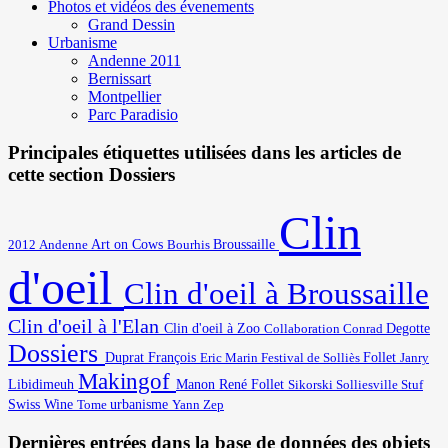
Photos et vidéos des évenements
Grand Dessin
Urbanisme
Andenne 2011
Bernissart
Montpellier
Parc Paradisio
Principales étiquettes utilisées dans les articles de
cette section Dossiers
Clin
Art on Cows
2012
Broussaille
Andenne
Bourhis
d'oeil
Clin d'oeil à Broussaille
Clin d'oeil à l'Elan
Degotte
Clin d'oeil à Zoo
Collaboration
Conrad
Dossiers
Duprat François
Eric Marin
Festival de Solliès
Follet
Janry
Makingof
Libidimeuh
Manon
René Follet
Solliesville
Stuf
Sikorski
Swiss Wine
urbanisme
Yann
Tome
Zep
Dernières entrées dans la base de données des objets