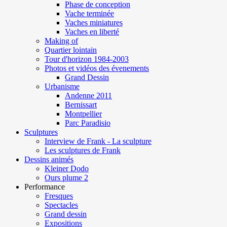
Phase de conception
Vache terminée
Vaches miniatures
Vaches en liberté
Making of
Quartier lointain
Tour d'horizon 1984-2003
Photos et vidéos des évenements
Grand Dessin
Urbanisme
Andenne 2011
Bernissart
Montpellier
Parc Paradisio
Sculptures
Interview de Frank - La sculpture
Les sculptures de Frank
Dessins animés
Kleiner Dodo
Ours plume 2
Performance
Fresques
Spectacles
Grand dessin
Expositions