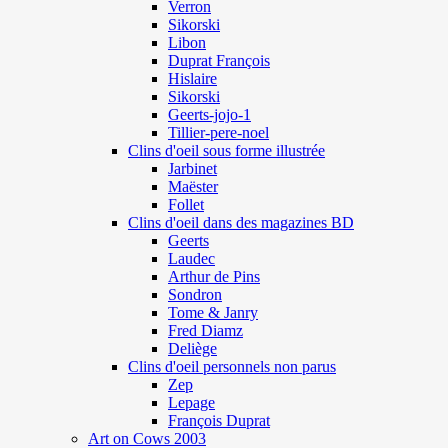
Verron
Sikorski
Libon
Duprat François
Hislaire
Sikorski
Geerts-jojo-1
Tillier-pere-noel
Clins d'oeil sous forme illustrée
Jarbinet
Maëster
Follet
Clins d'oeil dans des magazines BD
Geerts
Laudec
Arthur de Pins
Sondron
Tome & Janry
Fred Diamz
Deliège
Clins d'oeil personnels non parus
Zep
Lepage
François Duprat
Art on Cows 2003