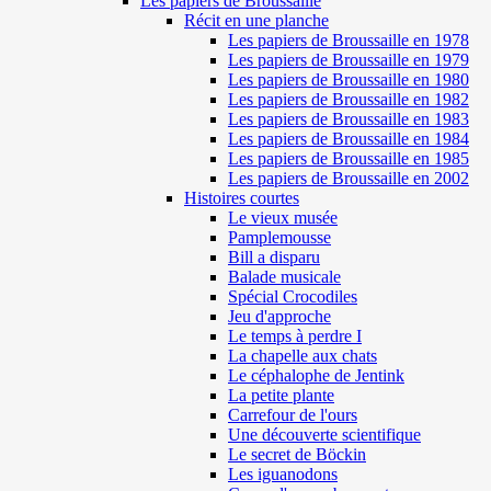
Les papiers de Broussaille
Récit en une planche
Les papiers de Broussaille en 1978
Les papiers de Broussaille en 1979
Les papiers de Broussaille en 1980
Les papiers de Broussaille en 1982
Les papiers de Broussaille en 1983
Les papiers de Broussaille en 1984
Les papiers de Broussaille en 1985
Les papiers de Broussaille en 2002
Histoires courtes
Le vieux musée
Pamplemousse
Bill a disparu
Balade musicale
Spécial Crocodiles
Jeu d'approche
Le temps à perdre I
La chapelle aux chats
Le céphalophe de Jentink
La petite plante
Carrefour de l'ours
Une découverte scientifique
Le secret de Böckin
Les iguanodons