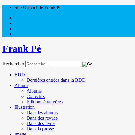
Site Officiel de Frank Pé
Frank Pé
Rechercher
BDD
Dernières entrées dans la BDD
Album
Albums
Collectifs
Editions étrangères
Illustration
Dans les albums
Dans des revues
Dans des livres
Dans la presse
Image