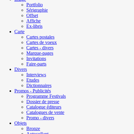
Portfolio
Sérigraphie
Offset
Affiche
Ex-libris
Carte
Cartes postales
Cartes de voeux
Cartes - divers
Marque-pages
Invitations
Faire-parts
Divers
Interviews
Etudes
Dictionnaires
Promos - Publicités
Programme Festivals
Dossier de presse
Catalogue éditeurs
Catalogues de vente
Promo - divers
Objets
Bronze
Autocollant