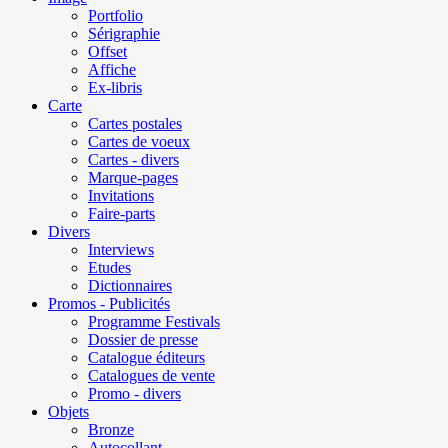
Portfolio
Sérigraphie
Offset
Affiche
Ex-libris
Carte
Cartes postales
Cartes de voeux
Cartes - divers
Marque-pages
Invitations
Faire-parts
Divers
Interviews
Etudes
Dictionnaires
Promos - Publicités
Programme Festivals
Dossier de presse
Catalogue éditeurs
Catalogues de vente
Promo - divers
Objets
Bronze
Autocollant