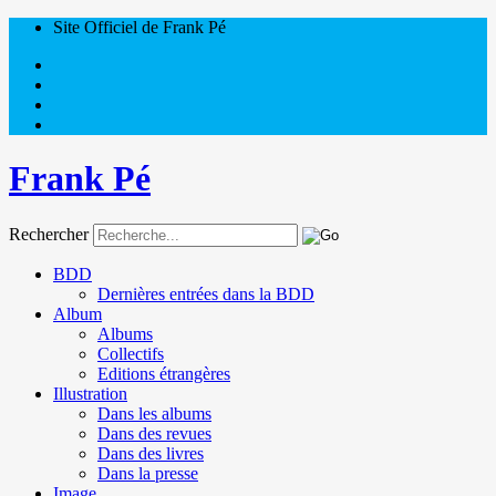
Site Officiel de Frank Pé
Frank Pé
Rechercher
BDD
Dernières entrées dans la BDD
Album
Albums
Collectifs
Editions étrangères
Illustration
Dans les albums
Dans des revues
Dans des livres
Dans la presse
Image