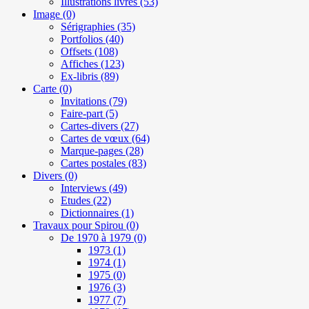
Illustrations livres
(53)
Image
(0)
Sérigraphies
(35)
Portfolios
(40)
Offsets
(108)
Affiches
(123)
Ex-libris
(89)
Carte
(0)
Invitations
(79)
Faire-part
(5)
Cartes-divers
(27)
Cartes de vœux
(64)
Marque-pages
(28)
Cartes postales
(83)
Divers
(0)
Interviews
(49)
Etudes
(22)
Dictionnaires
(1)
Travaux pour Spirou
(0)
De 1970 à 1979
(0)
1973
(1)
1974
(1)
1975
(0)
1976
(3)
1977
(7)