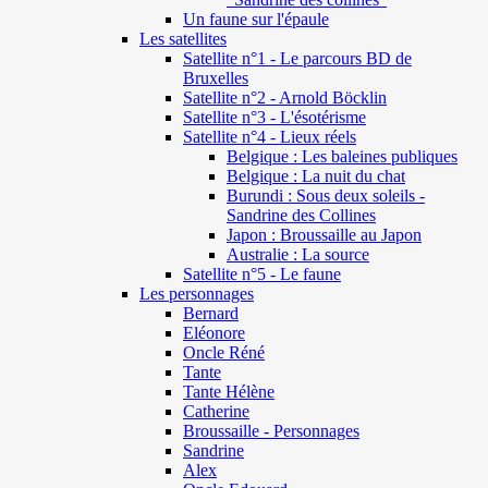
Un faune sur l'épaule
Les satellites
Satellite n°1 - Le parcours BD de
Bruxelles
Satellite n°2 - Arnold Böcklin
Satellite n°3 - L'ésotérisme
Satellite n°4 - Lieux réels
Belgique : Les baleines publiques
Belgique : La nuit du chat
Burundi : Sous deux soleils -
Sandrine des Collines
Japon : Broussaille au Japon
Australie : La source
Satellite n°5 - Le faune
Les personnages
Bernard
Eléonore
Oncle Réné
Tante
Tante Hélène
Catherine
Broussaille - Personnages
Sandrine
Alex