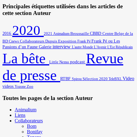
Principales étiquettes utilisées dans les articles de
cette section Auteur
2020
2016
2021
Broussaille
CBBD
Centre Belge de la
Animalium
BD
Frank Pé ou Les
Cnews
Collaborateurs
Dupuis
Exposition
Frank Pé
interview
Passions d’un Faune
Galerie
L'autre Monde
L'Avenir
L'Est Républicain
Revue
La bête
podcast
Little Nemo
de presse
Video
RTBF
Sélection 2020
Spirou
TeleBXL
videos
Zoo
Yozone
Toutes les pages de la section Auteur
Animalium
Liens
Collaborateurs
Bom
Bonifay