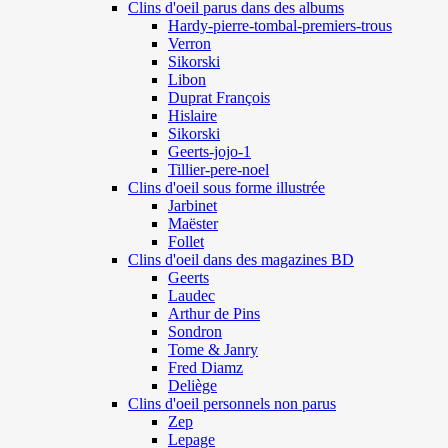
Clins d'oeil parus dans des albums
Hardy-pierre-tombal-premiers-trous
Verron
Sikorski
Libon
Duprat François
Hislaire
Sikorski
Geerts-jojo-1
Tillier-pere-noel
Clins d'oeil sous forme illustrée
Jarbinet
Maëster
Follet
Clins d'oeil dans des magazines BD
Geerts
Laudec
Arthur de Pins
Sondron
Tome & Janry
Fred Diamz
Deliège
Clins d'oeil personnels non parus
Zep
Lepage