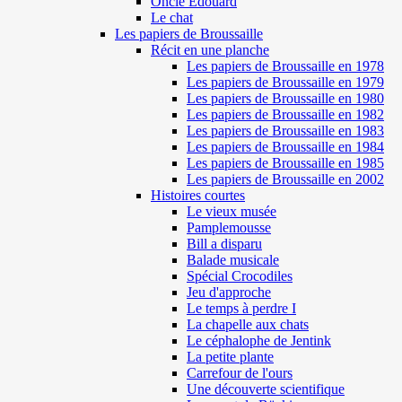
Oncle Edouard
Le chat
Les papiers de Broussaille
Récit en une planche
Les papiers de Broussaille en 1978
Les papiers de Broussaille en 1979
Les papiers de Broussaille en 1980
Les papiers de Broussaille en 1982
Les papiers de Broussaille en 1983
Les papiers de Broussaille en 1984
Les papiers de Broussaille en 1985
Les papiers de Broussaille en 2002
Histoires courtes
Le vieux musée
Pamplemousse
Bill a disparu
Balade musicale
Spécial Crocodiles
Jeu d'approche
Le temps à perdre I
La chapelle aux chats
Le céphalophe de Jentink
La petite plante
Carrefour de l'ours
Une découverte scientifique