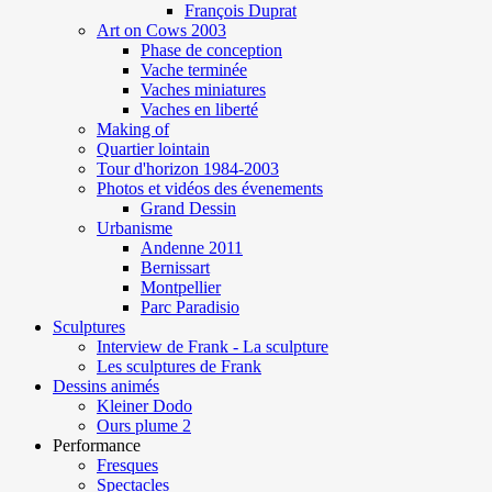
François Duprat
Art on Cows 2003
Phase de conception
Vache terminée
Vaches miniatures
Vaches en liberté
Making of
Quartier lointain
Tour d'horizon 1984-2003
Photos et vidéos des évenements
Grand Dessin
Urbanisme
Andenne 2011
Bernissart
Montpellier
Parc Paradisio
Sculptures
Interview de Frank - La sculpture
Les sculptures de Frank
Dessins animés
Kleiner Dodo
Ours plume 2
Performance
Fresques
Spectacles