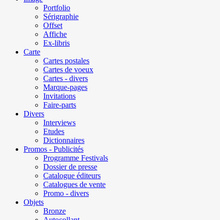
Portfolio
Sérigraphie
Offset
Affiche
Ex-libris
Carte
Cartes postales
Cartes de voeux
Cartes - divers
Marque-pages
Invitations
Faire-parts
Divers
Interviews
Etudes
Dictionnaires
Promos - Publicités
Programme Festivals
Dossier de presse
Catalogue éditeurs
Catalogues de vente
Promo - divers
Objets
Bronze
Autocollant