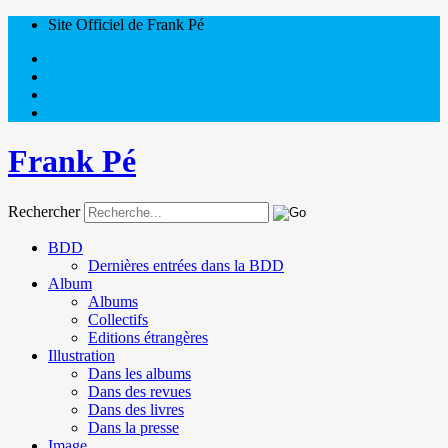
Site Officiel de Frank Pé
Frank Pé
Rechercher
BDD
Dernières entrées dans la BDD
Album
Albums
Collectifs
Editions étrangères
Illustration
Dans les albums
Dans des revues
Dans des livres
Dans la presse
Image