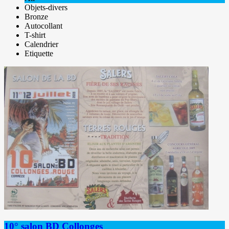
Objets-divers
Bronze
Autocollant
T-shirt
Calendrier
Etiquette
10° salon BD Collonges