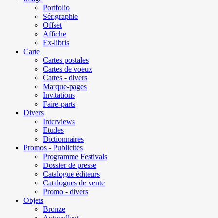
Portfolio
Sérigraphie
Offset
Affiche
Ex-libris
Carte
Cartes postales
Cartes de voeux
Cartes - divers
Marque-pages
Invitations
Faire-parts
Divers
Interviews
Etudes
Dictionnaires
Promos - Publicités
Programme Festivals
Dossier de presse
Catalogue éditeurs
Catalogues de vente
Promo - divers
Objets
Bronze
Autocollant