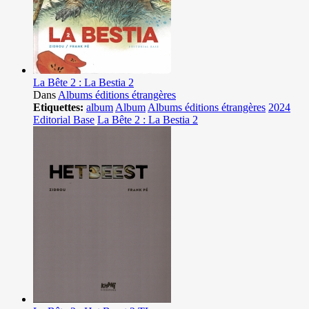
La Bête 2 : La Bestia 2
Dans
Albums éditions étrangères
Etiquettes:
album
Album
Albums éditions étrangères
2024
Editorial Base
La Bête 2 : La Bestia 2