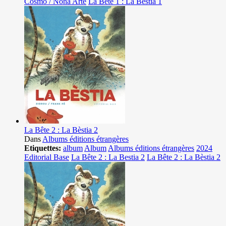
Cosmo / Nona Arte
La Bête 1 : La Bestia 1
La Bête 2 : La Bèstia 2
Dans
Albums éditions étrangères
Etiquettes:
album
Album
Albums éditions étrangères
2024
Editorial Base
La Bête 2 : La Bestia 2
La Bête 2 : La Bèstia 2