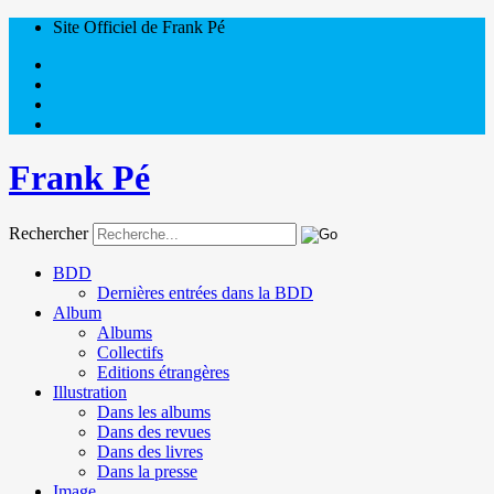
Site Officiel de Frank Pé
Frank Pé
Rechercher
BDD
Dernières entrées dans la BDD
Album
Albums
Collectifs
Editions étrangères
Illustration
Dans les albums
Dans des revues
Dans des livres
Dans la presse
Image