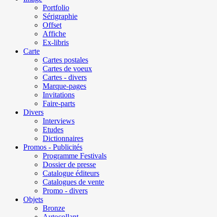
Portfolio
Sérigraphie
Offset
Affiche
Ex-libris
Carte
Cartes postales
Cartes de voeux
Cartes - divers
Marque-pages
Invitations
Faire-parts
Divers
Interviews
Etudes
Dictionnaires
Promos - Publicités
Programme Festivals
Dossier de presse
Catalogue éditeurs
Catalogues de vente
Promo - divers
Objets
Bronze
Autocollant