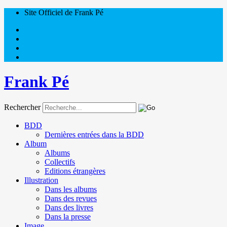
Site Officiel de Frank Pé
Frank Pé
Rechercher
BDD
Dernières entrées dans la BDD
Album
Albums
Collectifs
Editions étrangères
Illustration
Dans les albums
Dans des revues
Dans des livres
Dans la presse
Image