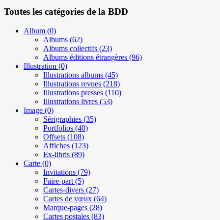
Toutes les catégories de la BDD
Album
(0)
Albums
(62)
Albums collectifs
(23)
Albums éditions étrangères
(96)
Illustration
(0)
Illustrations albums
(45)
Illustrations revues
(218)
Illustrations presses
(110)
Illustrations livres
(53)
Image
(0)
Sérigraphies
(35)
Portfolios
(40)
Offsets
(108)
Affiches
(123)
Ex-libris
(89)
Carte
(0)
Invitations
(79)
Faire-part
(5)
Cartes-divers
(27)
Cartes de vœux
(64)
Marque-pages
(28)
Cartes postales
(83)