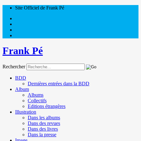
Site Officiel de Frank Pé
Frank Pé
Rechercher
BDD
Dernières entrées dans la BDD
Album
Albums
Collectifs
Editions étrangères
Illustration
Dans les albums
Dans des revues
Dans des livres
Dans la presse
Image