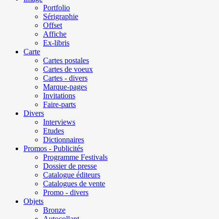
Portfolio
Sérigraphie
Offset
Affiche
Ex-libris
Carte
Cartes postales
Cartes de voeux
Cartes - divers
Marque-pages
Invitations
Faire-parts
Divers
Interviews
Etudes
Dictionnaires
Promos - Publicités
Programme Festivals
Dossier de presse
Catalogue éditeurs
Catalogues de vente
Promo - divers
Objets
Bronze
Autocollant