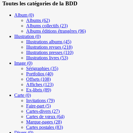
Toutes les catégories de la BDD
Album
(0)
Albums
(62)
Albums collectifs
(23)
Albums éditions étrangères
(96)
Illustration
(0)
Illustrations albums
(45)
Illustrations revues
(218)
Illustrations presses
(110)
Illustrations livres
(53)
Image
(0)
Sérigraphies
(35)
Portfolios
(40)
Offsets
(108)
Affiches
(123)
Ex-libris
(89)
Carte
(0)
Invitations
(79)
Faire-part
(5)
Cartes-divers
(27)
Cartes de vœux
(64)
Marque-pages
(28)
Cartes postales
(83)
Divers
(0)