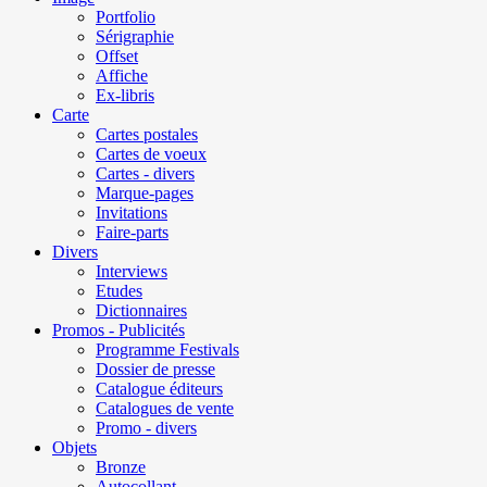
Portfolio
Sérigraphie
Offset
Affiche
Ex-libris
Carte
Cartes postales
Cartes de voeux
Cartes - divers
Marque-pages
Invitations
Faire-parts
Divers
Interviews
Etudes
Dictionnaires
Promos - Publicités
Programme Festivals
Dossier de presse
Catalogue éditeurs
Catalogues de vente
Promo - divers
Objets
Bronze
Autocollant