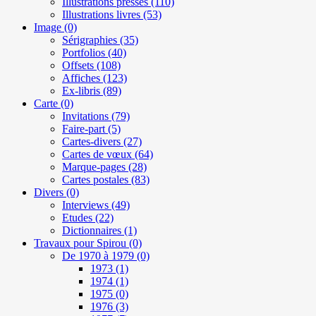
Illustrations presses
(110)
Illustrations livres
(53)
Image
(0)
Sérigraphies
(35)
Portfolios
(40)
Offsets
(108)
Affiches
(123)
Ex-libris
(89)
Carte
(0)
Invitations
(79)
Faire-part
(5)
Cartes-divers
(27)
Cartes de vœux
(64)
Marque-pages
(28)
Cartes postales
(83)
Divers
(0)
Interviews
(49)
Etudes
(22)
Dictionnaires
(1)
Travaux pour Spirou
(0)
De 1970 à 1979
(0)
1973
(1)
1974
(1)
1975
(0)
1976
(3)