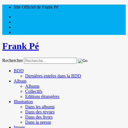
Site Officiel de Frank Pé
Frank Pé
Rechercher
BDD
Dernières entrées dans la BDD
Album
Albums
Collectifs
Editions étrangères
Illustration
Dans les albums
Dans des revues
Dans des livres
Dans la presse
Image