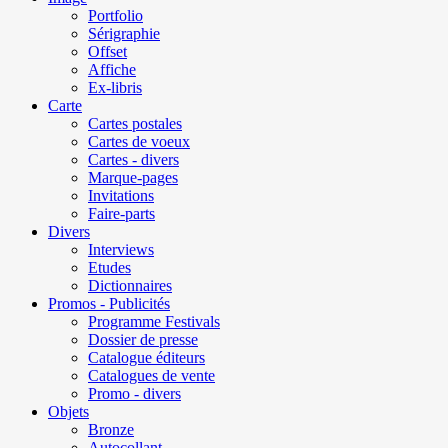
Portfolio
Sérigraphie
Offset
Affiche
Ex-libris
Carte
Cartes postales
Cartes de voeux
Cartes - divers
Marque-pages
Invitations
Faire-parts
Divers
Interviews
Etudes
Dictionnaires
Promos - Publicités
Programme Festivals
Dossier de presse
Catalogue éditeurs
Catalogues de vente
Promo - divers
Objets
Bronze
Autocollant