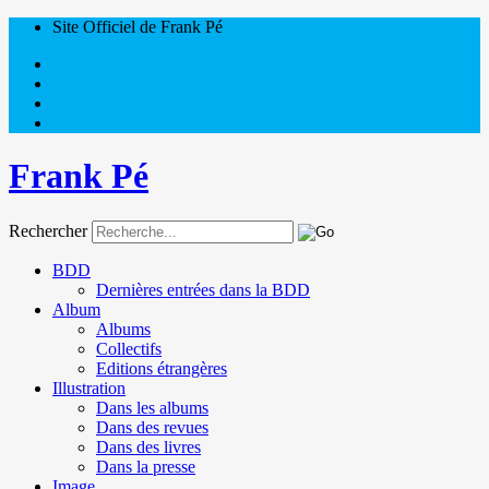
Site Officiel de Frank Pé
Frank Pé
Rechercher
BDD
Dernières entrées dans la BDD
Album
Albums
Collectifs
Editions étrangères
Illustration
Dans les albums
Dans des revues
Dans des livres
Dans la presse
Image