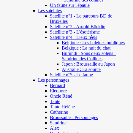
Un faune sur l'épaule
Les satellites
Satellite n°1 - Le parcours BD de
Bruxelles
Satellite n°2 - Arnold Böcklin
Satellite n°3 - L'ésotérisme
Satellite n°4 - Lieux réels
Belgique : Les baleines publiques
Belgique : La nuit du chat
Burundi : Sous deux soleils -
Sandrine des Collines
Japon : Broussaille au Japon
Australie : La source
Satellite n°5 - Le faune
Les personnages
Bernard
Eléonore
Oncle Réné
Tante
Tante Hélène
Catherine
Broussaille - Personnages
Sandrine
Alex