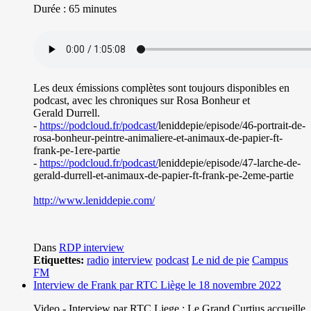
Durée : 65
minutes
Les deux émissions complètes sont toujours disponibles en
podcast, avec les chroniques sur Rosa Bonheur et
Gerald Durrell.
-
https://podcloud.fr/podcast/
leniddepie/episode/46-
portrait-de-
rosa-bonheur-
peintre-animaliere-et-animaux-
de-papier-ft-
frank-pe-1ere-
partie
-
https://podcloud.fr/podcast/
leniddepie/episode/47-larche-
de-
gerald-durrell-et-animaux-
de-papier-ft-frank-pe-2eme-
partie
http://www.leniddepie.com/
Dans
RDP interview
Etiquettes:
radio
interview
podcast
Le nid de pie
Campus
FM
Interview de Frank par RTC Liège le 18 novembre 2022
Video - Interview par RTC Liege : Le Grand Curtius accueille