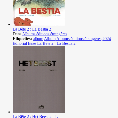
La Bête 2 : La Bestia 2
Dans
Albums éditions étrangères
Etiquettes:
album
Album
Albums éditions étrangères
2024
Editorial Base
La Bête 2 : La Bestia 2
La Bête 2 : Het Beest 2 TL