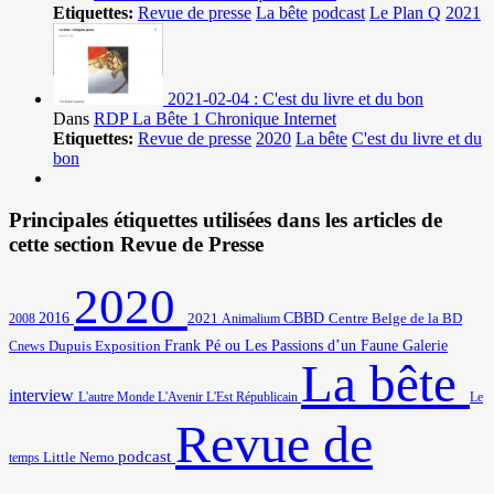
Etiquettes:
Revue de presse
La bête
podcast
Le Plan Q
2021
2021-02-04 : C'est du livre et du bon
Dans
RDP La Bête 1 Chronique Internet
Etiquettes:
Revue de presse
2020
La bête
C'est du livre et du
bon
Principales étiquettes utilisées dans les articles de
cette section Revue de Presse
2020
2016
2021
CBBD
Centre Belge de la BD
2008
Animalium
Frank Pé ou Les Passions d’un Faune
Galerie
Cnews
Dupuis
Exposition
La bête
interview
L'autre Monde
L'Avenir
L'Est Républicain
Le
Revue de
podcast
temps
Little Nemo