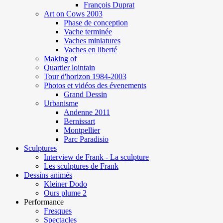
François Duprat
Art on Cows 2003
Phase de conception
Vache terminée
Vaches miniatures
Vaches en liberté
Making of
Quartier lointain
Tour d'horizon 1984-2003
Photos et vidéos des évenements
Grand Dessin
Urbanisme
Andenne 2011
Bernissart
Montpellier
Parc Paradisio
Sculptures
Interview de Frank - La sculpture
Les sculptures de Frank
Dessins animés
Kleiner Dodo
Ours plume 2
Performance
Fresques
Spectacles