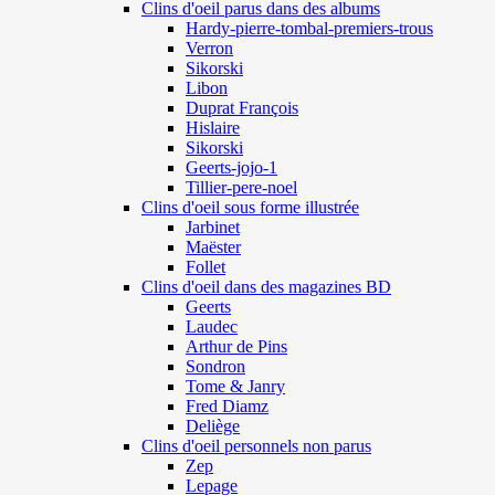
Clins d'oeil parus dans des albums
Hardy-pierre-tombal-premiers-trous
Verron
Sikorski
Libon
Duprat François
Hislaire
Sikorski
Geerts-jojo-1
Tillier-pere-noel
Clins d'oeil sous forme illustrée
Jarbinet
Maëster
Follet
Clins d'oeil dans des magazines BD
Geerts
Laudec
Arthur de Pins
Sondron
Tome & Janry
Fred Diamz
Deliège
Clins d'oeil personnels non parus
Zep
Lepage