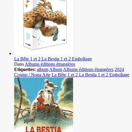
La Bête 1 et 2 La Bestia 1 et 2 Emboîtage
Dans
Albums éditions étrangères
Etiquettes:
album
Album
Albums éditions étrangères
2024
Cosmo / Nona Arte
La Bête 1 et 2 La Bestia 1 et 2 Emboîtage