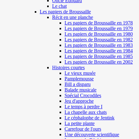
Oncle Edouard
Le chat
Les papiers de Broussaille
Récit en une planche
Les papiers de Broussaille en 1978
Les papiers de Broussaille en 1979
Les papiers de Broussaille en 1980
Les papiers de Broussaille en 1982
Les papiers de Broussaille en 1983
Les papiers de Broussaille en 1984
Les papiers de Broussaille en 1985
Les papiers de Broussaille en 2002
Histoires courtes
Le vieux musée
Pamplemousse
Bill a disparu
Balade musicale
Spécial Crocodiles
Jeu d'approche
Le temps à perdre I
La chapelle aux chats
Le céphalophe de Jentink
La petite plante
Carrefour de l'ours
Une découverte scientifique