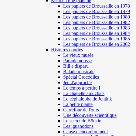
Récit en une planche
Les papiers de Broussaille en 1978
Les papiers de Broussaille en 1979
Les papiers de Broussaille en 1980
Les papiers de Broussaille en 1982
Les papiers de Broussaille en 1983
Les papiers de Broussaille en 1984
Les papiers de Broussaille en 1985
Les papiers de Broussaille en 2002
Histoires courtes
Le vieux musée
Pamplemousse
Bill a disparu
Balade musicale
Spécial Crocodiles
Jeu d'approche
Le temps à perdre I
La chapelle aux chats
Le céphalophe de Jentink
La petite plante
Carrefour de l'ours
Une découverte scientifique
Le secret de Böckin
Les iguanodons
Cause d'encombrement