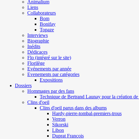
Animalium
Liens
Collaborateurs
Bom
Bonifay
Topaze
Interviews
Biographie
Inédits
Dédicaces
Flo (intégré sur le site)
Florilège
Evénements par année
Evenements par catégories
Expositions
Dossiers
Hommages par des fans
Technique de Bertrand Launay pour la création de 
Clins d'oeil
Clins d'oeil parus dans des albums
Hardy-pierre-tombal-premiers-trous
Verron
Sikorski
Libon
Duprat François