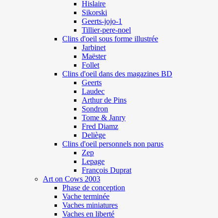
Hislaire
Sikorski
Geerts-jojo-1
Tillier-pere-noel
Clins d'oeil sous forme illustrée
Jarbinet
Maëster
Follet
Clins d'oeil dans des magazines BD
Geerts
Laudec
Arthur de Pins
Sondron
Tome & Janry
Fred Diamz
Deliège
Clins d'oeil personnels non parus
Zep
Lepage
François Duprat
Art on Cows 2003
Phase de conception
Vache terminée
Vaches miniatures
Vaches en liberté