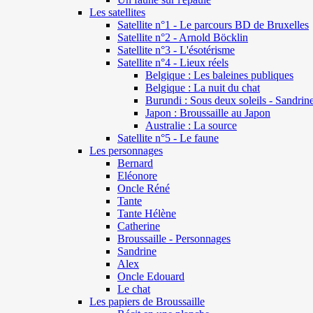
Les satellites
Satellite n°1 - Le parcours BD de Bruxelles
Satellite n°2 - Arnold Böcklin
Satellite n°3 - L'ésotérisme
Satellite n°4 - Lieux réels
Belgique : Les baleines publiques
Belgique : La nuit du chat
Burundi : Sous deux soleils - Sandrin
Japon : Broussaille au Japon
Australie : La source
Satellite n°5 - Le faune
Les personnages
Bernard
Eléonore
Oncle Réné
Tante
Tante Hélène
Catherine
Broussaille - Personnages
Sandrine
Alex
Oncle Edouard
Le chat
Les papiers de Broussaille