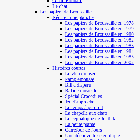
Oncle Edouard
Le chat
Les papiers de Broussaille
Récit en une planche
Les papiers de Broussaille en 1978
Les papiers de Broussaille en 1979
Les papiers de Broussaille en 1980
Les papiers de Broussaille en 1982
Les papiers de Broussaille en 1983
Les papiers de Broussaille en 1984
Les papiers de Broussaille en 1985
Les papiers de Broussaille en 2002
Histoires courtes
Le vieux musée
Pamplemousse
Bill a disparu
Balade musicale
Spécial Crocodiles
Jeu d'approche
Le temps à perdre I
La chapelle aux chats
Le céphalophe de Jentink
La petite plante
Carrefour de l'ours
Une découverte scientifique