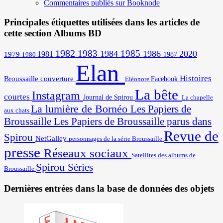
Commentaires publiés sur Booknode
Principales étiquettes utilisées dans les articles de
cette section Albums BD
1982
1983
1985
1984
1986
2020
1981
1979
1987
1980
Elan
Histoires
Broussaille
couverture
Facebook
Eléonore
La bête
Instagram
courtes
Journal de Spirou
La chapelle
La lumière de Bornéo
Les Papiers de
aux chats
Broussaille
Les Papiers de Broussaille parus dans
Revue de
Spirou
NetGalley
personnages de la série Broussaille
presse
Réseaux sociaux
Satellites des albums de
Spirou
Séries
Broussaille
Dernières entrées dans la base de données des objets