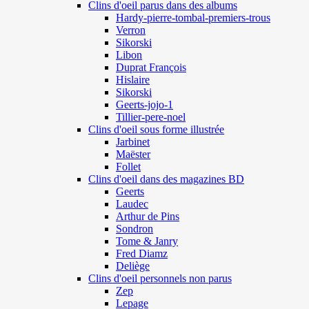
Clins d'oeil parus dans des albums
Hardy-pierre-tombal-premiers-trous
Verron
Sikorski
Libon
Duprat François
Hislaire
Sikorski
Geerts-jojo-1
Tillier-pere-noel
Clins d'oeil sous forme illustrée
Jarbinet
Maëster
Follet
Clins d'oeil dans des magazines BD
Geerts
Laudec
Arthur de Pins
Sondron
Tome & Janry
Fred Diamz
Deliège
Clins d'oeil personnels non parus
Zep
Lepage