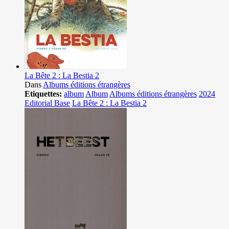
La Bête 2 : La Bestia 2
Dans
Albums éditions étrangères
Etiquettes:
album
Album
Albums éditions étrangères
2024
Editorial Base
La Bête 2 : La Bestia 2