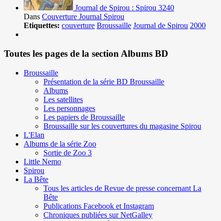
Journal de Spirou : Spirou 3240
Dans
Couverture Journal Spirou
Etiquettes:
couverture
Broussaille
Journal de Spirou
2000
Toutes les pages de la section Albums BD
Broussaille
Présentation de la série BD Broussaille
Albums
Les satellites
Les personnages
Les papiers de Broussaille
Broussaille sur les couvertures du magasine Spirou
L'Elan
Albums de la série Zoo
Sortie de Zoo 3
Little Nemo
Spirou
La Bête
Tous les articles de Revue de presse concernant La
Bête
Publications Facebook et Instagram
Chroniques publiées sur NetGalley