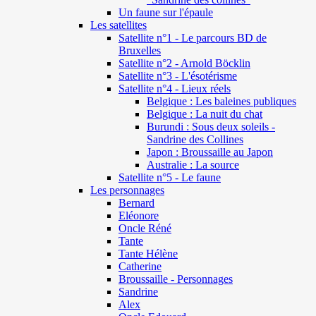
Un faune sur l'épaule
Les satellites
Satellite n°1 - Le parcours BD de
Bruxelles
Satellite n°2 - Arnold Böcklin
Satellite n°3 - L'ésotérisme
Satellite n°4 - Lieux réels
Belgique : Les baleines publiques
Belgique : La nuit du chat
Burundi : Sous deux soleils -
Sandrine des Collines
Japon : Broussaille au Japon
Australie : La source
Satellite n°5 - Le faune
Les personnages
Bernard
Eléonore
Oncle Réné
Tante
Tante Hélène
Catherine
Broussaille - Personnages
Sandrine
Alex