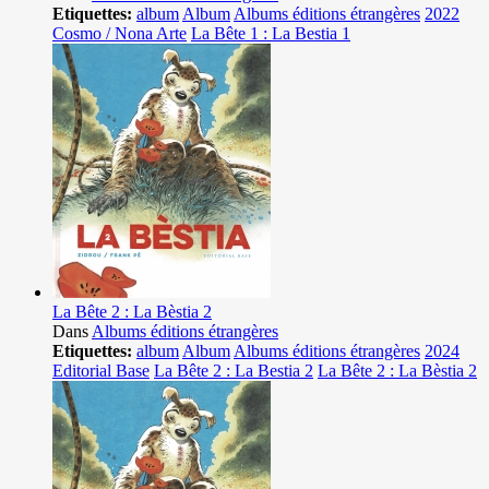
Etiquettes:
album
Album
Albums éditions étrangères
2022
Cosmo / Nona Arte
La Bête 1 : La Bestia 1
La Bête 2 : La Bèstia 2
Dans
Albums éditions étrangères
Etiquettes:
album
Album
Albums éditions étrangères
2024
Editorial Base
La Bête 2 : La Bestia 2
La Bête 2 : La Bèstia 2