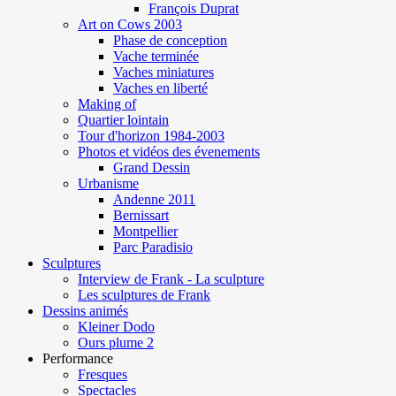
François Duprat
Art on Cows 2003
Phase de conception
Vache terminée
Vaches miniatures
Vaches en liberté
Making of
Quartier lointain
Tour d'horizon 1984-2003
Photos et vidéos des évenements
Grand Dessin
Urbanisme
Andenne 2011
Bernissart
Montpellier
Parc Paradisio
Sculptures
Interview de Frank - La sculpture
Les sculptures de Frank
Dessins animés
Kleiner Dodo
Ours plume 2
Performance
Fresques
Spectacles