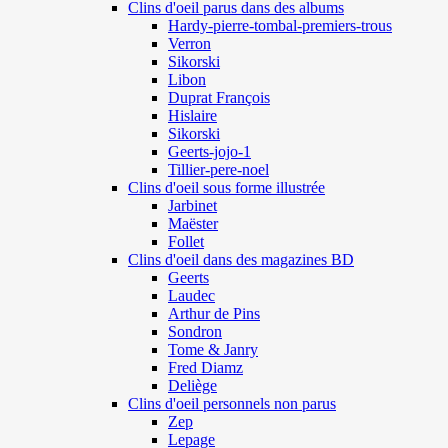
Clins d'oeil parus dans des albums
Hardy-pierre-tombal-premiers-trous
Verron
Sikorski
Libon
Duprat François
Hislaire
Sikorski
Geerts-jojo-1
Tillier-pere-noel
Clins d'oeil sous forme illustrée
Jarbinet
Maëster
Follet
Clins d'oeil dans des magazines BD
Geerts
Laudec
Arthur de Pins
Sondron
Tome & Janry
Fred Diamz
Deliège
Clins d'oeil personnels non parus
Zep
Lepage