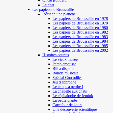
Oncle Edouard
Le chat
Les papiers de Broussaille
Récit en une planche
Les papiers de Broussaille en 1978
Les papiers de Broussaille en 1979
Les papiers de Broussaille en 1980
Les papiers de Broussaille en 1982
Les papiers de Broussaille en 1983
Les papiers de Broussaille en 1984
Les papiers de Broussaille en 1985
Les papiers de Broussaille en 2002
Histoires courtes
Le vieux musée
Pamplemousse
Bill a disparu
Balade musicale
Spécial Crocodiles
Jeu d'approche
Le temps à perdre I
La chapelle aux chats
Le céphalophe de Jentink
La petite plante
Carrefour de l'ours
Une découverte scientifique