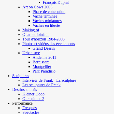
François Duprat
Art on Cows 2003
Phase de conception
Vache terminée
Vaches miniatures
Vaches en liberté
Making of
Quartier lointain
Tour d'horizon 1984-2003
Photos et vidéos des évenements
Grand Dessin
Urbanisme
Andenne 2011
Bernissart
Montpellier
Parc Paradisio
Sculptures
Interview de Frank - La sculpture
Les sculptures de Frank
Dessins animés
Kleiner Dodo
Ours plume 2
Performance
Fresques
Spectacles