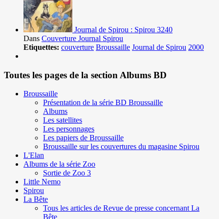
Journal de Spirou : Spirou 3240
Dans
Couverture Journal Spirou
Etiquettes:
couverture
Broussaille
Journal de Spirou
2000
Toutes les pages de la section Albums BD
Broussaille
Présentation de la série BD Broussaille
Albums
Les satellites
Les personnages
Les papiers de Broussaille
Broussaille sur les couvertures du magasine Spirou
L'Elan
Albums de la série Zoo
Sortie de Zoo 3
Little Nemo
Spirou
La Bête
Tous les articles de Revue de presse concernant La
Bête