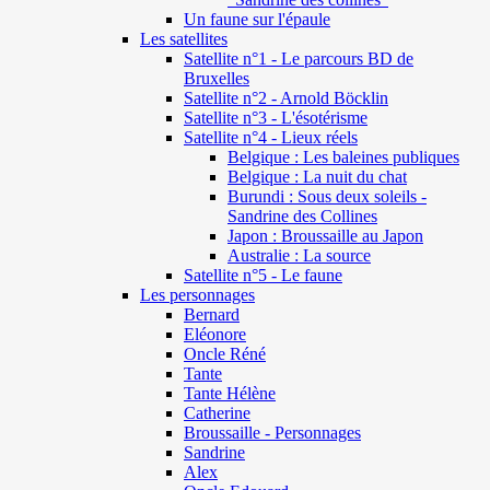
Un faune sur l'épaule
Les satellites
Satellite n°1 - Le parcours BD de
Bruxelles
Satellite n°2 - Arnold Böcklin
Satellite n°3 - L'ésotérisme
Satellite n°4 - Lieux réels
Belgique : Les baleines publiques
Belgique : La nuit du chat
Burundi : Sous deux soleils -
Sandrine des Collines
Japon : Broussaille au Japon
Australie : La source
Satellite n°5 - Le faune
Les personnages
Bernard
Eléonore
Oncle Réné
Tante
Tante Hélène
Catherine
Broussaille - Personnages
Sandrine
Alex