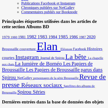
Publications Facebook et Instagram
Chroniques publiées sur NetGalley
Commentaires publiés sur Booknode
Principales étiquettes utilisées dans les articles de
cette section Albums BD
1982
1983
1985
1984
1986
2020
1981
1979
1987
1980
Elan
Histoires
Broussaille
couverture
Facebook
Eléonore
La bête
Instagram
courtes
Journal de Spirou
La chapelle
La lumière de Bornéo
Les Papiers de
aux chats
Broussaille
Les Papiers de Broussaille parus dans
Revue de
Spirou
NetGalley
personnages de la série Broussaille
presse
Réseaux sociaux
Satellites des albums de
Spirou
Séries
Broussaille
Dernières entrées dans la base de données des objets