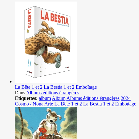
La Bête 1 et 2 La Bestia 1 et 2 Emboîtage
Dans
Albums éditions étrangères
Etiquettes:
album
Album
Albums éditions étrangères
2024
Cosmo / Nona Arte
La Bête 1 et 2 La Bestia 1 et 2 Emboîtage