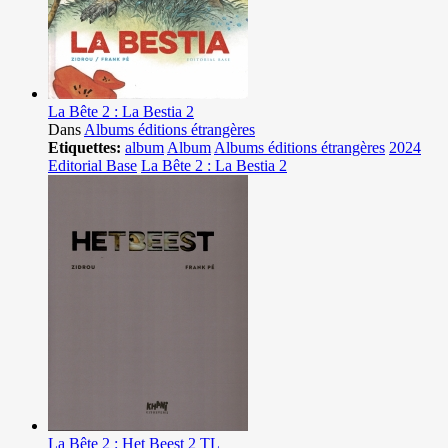
La Bête 2 : La Bestia 2
Dans
Albums éditions étrangères
Etiquettes:
album
Album
Albums éditions étrangères
2024
Editorial Base
La Bête 2 : La Bestia 2
La Bête 2 : Het Beest 2 TL