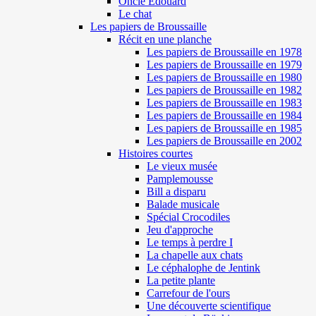
Oncle Edouard
Le chat
Les papiers de Broussaille
Récit en une planche
Les papiers de Broussaille en 1978
Les papiers de Broussaille en 1979
Les papiers de Broussaille en 1980
Les papiers de Broussaille en 1982
Les papiers de Broussaille en 1983
Les papiers de Broussaille en 1984
Les papiers de Broussaille en 1985
Les papiers de Broussaille en 2002
Histoires courtes
Le vieux musée
Pamplemousse
Bill a disparu
Balade musicale
Spécial Crocodiles
Jeu d'approche
Le temps à perdre I
La chapelle aux chats
Le céphalophe de Jentink
La petite plante
Carrefour de l'ours
Une découverte scientifique