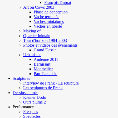
François Duprat
Art on Cows 2003
Phase de conception
Vache terminée
Vaches miniatures
Vaches en liberté
Making of
Quartier lointain
Tour d'horizon 1984-2003
Photos et vidéos des évenements
Grand Dessin
Urbanisme
Andenne 2011
Bernissart
Montpellier
Parc Paradisio
Sculptures
Interview de Frank - La sculpture
Les sculptures de Frank
Dessins animés
Kleiner Dodo
Ours plume 2
Performance
Fresques
Spectacles