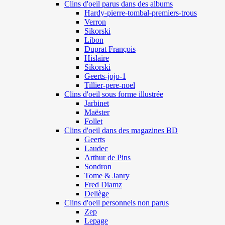
Clins d'oeil parus dans des albums
Hardy-pierre-tombal-premiers-trous
Verron
Sikorski
Libon
Duprat François
Hislaire
Sikorski
Geerts-jojo-1
Tillier-pere-noel
Clins d'oeil sous forme illustrée
Jarbinet
Maëster
Follet
Clins d'oeil dans des magazines BD
Geerts
Laudec
Arthur de Pins
Sondron
Tome & Janry
Fred Diamz
Deliège
Clins d'oeil personnels non parus
Zep
Lepage