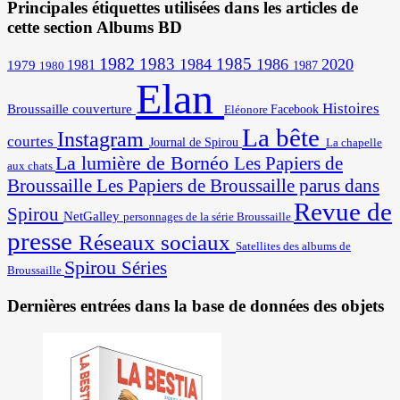
Principales étiquettes utilisées dans les articles de
cette section Albums BD
1982
1983
1985
1984
1986
2020
1981
1979
1987
1980
Elan
Histoires
Broussaille
couverture
Facebook
Eléonore
La bête
Instagram
courtes
Journal de Spirou
La chapelle
La lumière de Bornéo
Les Papiers de
aux chats
Broussaille
Les Papiers de Broussaille parus dans
Revue de
Spirou
NetGalley
personnages de la série Broussaille
presse
Réseaux sociaux
Satellites des albums de
Spirou
Séries
Broussaille
Dernières entrées dans la base de données des objets