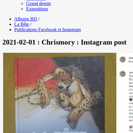
Grand dessin
Expositions
Albums BD
/
La Bête
/
Publications Facebook et Instagram
2021-02-01 : Chrismory : Instagram post