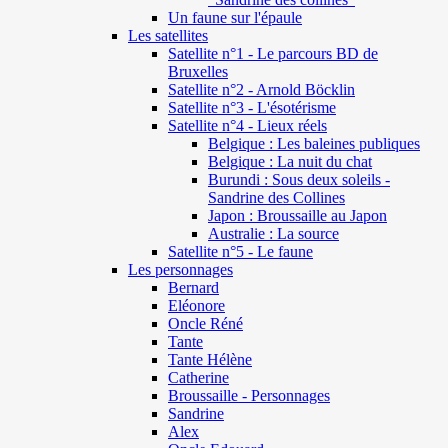
Un faune sur l'épaule
Les satellites
Satellite n°1 - Le parcours BD de
Bruxelles
Satellite n°2 - Arnold Böcklin
Satellite n°3 - L'ésotérisme
Satellite n°4 - Lieux réels
Belgique : Les baleines publiques
Belgique : La nuit du chat
Burundi : Sous deux soleils -
Sandrine des Collines
Japon : Broussaille au Japon
Australie : La source
Satellite n°5 - Le faune
Les personnages
Bernard
Eléonore
Oncle Réné
Tante
Tante Hélène
Catherine
Broussaille - Personnages
Sandrine
Alex