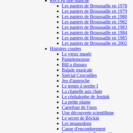
Récit en une planche
Les papiers de Broussaille en 1978
Les papiers de Broussaille en 1979
Les papiers de Broussaille en 1980
Les papiers de Broussaille en 1982
Les papiers de Broussaille en 1983
Les papiers de Broussaille en 1984
Les papiers de Broussaille en 1985
Les papiers de Broussaille en 2002
Histoires courtes
Le vieux musée
Pamplemousse
Bill a disparu
Balade musicale
Spécial Crocodiles
Jeu d'approche
Le temps à perdre I
La chapelle aux chats
Le céphalophe de Jentink
La petite plante
Carrefour de l'ours
Une découverte scientifique
Le secret de Böckin
Les iguanodons
Cause d'encombrement