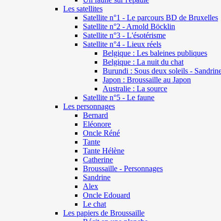
Les satellites
Satellite n°1 - Le parcours BD de Bruxelles
Satellite n°2 - Arnold Böcklin
Satellite n°3 - L'ésotérisme
Satellite n°4 - Lieux réels
Belgique : Les baleines publiques
Belgique : La nuit du chat
Burundi : Sous deux soleils - Sandrin
Japon : Broussaille au Japon
Australie : La source
Satellite n°5 - Le faune
Les personnages
Bernard
Eléonore
Oncle Réné
Tante
Tante Hélène
Catherine
Broussaille - Personnages
Sandrine
Alex
Oncle Edouard
Le chat
Les papiers de Broussaille