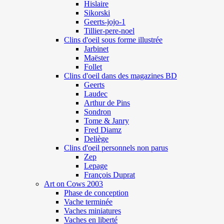
Hislaire
Sikorski
Geerts-jojo-1
Tillier-pere-noel
Clins d'oeil sous forme illustrée
Jarbinet
Maëster
Follet
Clins d'oeil dans des magazines BD
Geerts
Laudec
Arthur de Pins
Sondron
Tome & Janry
Fred Diamz
Deliège
Clins d'oeil personnels non parus
Zep
Lepage
François Duprat
Art on Cows 2003
Phase de conception
Vache terminée
Vaches miniatures
Vaches en liberté