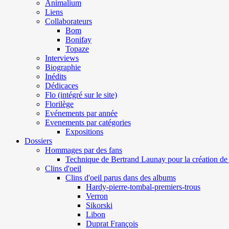
Animalium
Liens
Collaborateurs
Bom
Bonifay
Topaze
Interviews
Biographie
Inédits
Dédicaces
Flo (intégré sur le site)
Florilège
Evénements par année
Evenements par catégories
Expositions
Dossiers
Hommages par des fans
Technique de Bertrand Launay pour la création de 
Clins d'oeil
Clins d'oeil parus dans des albums
Hardy-pierre-tombal-premiers-trous
Verron
Sikorski
Libon
Duprat François