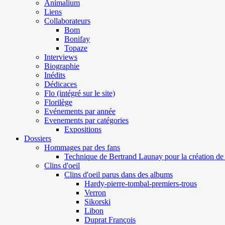
Animalium
Liens
Collaborateurs
Bom
Bonifay
Topaze
Interviews
Biographie
Inédits
Dédicaces
Flo (intégré sur le site)
Florilège
Evénements par année
Evenements par catégories
Expositions
Dossiers
Hommages par des fans
Technique de Bertrand Launay pour la création de 
Clins d'oeil
Clins d'oeil parus dans des albums
Hardy-pierre-tombal-premiers-trous
Verron
Sikorski
Libon
Duprat François