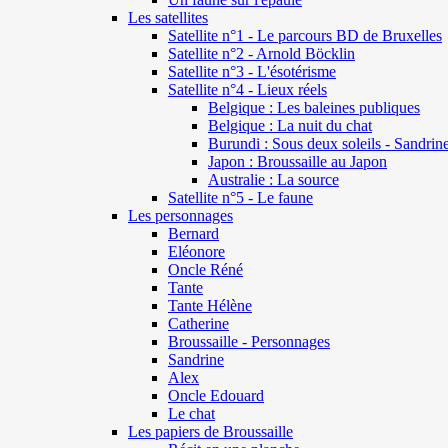
Les satellites
Satellite n°1 - Le parcours BD de Bruxelles
Satellite n°2 - Arnold Böcklin
Satellite n°3 - L'ésotérisme
Satellite n°4 - Lieux réels
Belgique : Les baleines publiques
Belgique : La nuit du chat
Burundi : Sous deux soleils - Sandrin
Japon : Broussaille au Japon
Australie : La source
Satellite n°5 - Le faune
Les personnages
Bernard
Eléonore
Oncle Réné
Tante
Tante Hélène
Catherine
Broussaille - Personnages
Sandrine
Alex
Oncle Edouard
Le chat
Les papiers de Broussaille