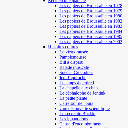
Récit en une planche
Les papiers de Broussaille en 1978
Les papiers de Broussaille en 1979
Les papiers de Broussaille en 1980
Les papiers de Broussaille en 1982
Les papiers de Broussaille en 1983
Les papiers de Broussaille en 1984
Les papiers de Broussaille en 1985
Les papiers de Broussaille en 2002
Histoires courtes
Le vieux musée
Pamplemousse
Bill a disparu
Balade musicale
Spécial Crocodiles
Jeu d'approche
Le temps à perdre I
La chapelle aux chats
Le céphalophe de Jentink
La petite plante
Carrefour de l'ours
Une découverte scientifique
Le secret de Böckin
Les iguanodons
Cause d'encombrement