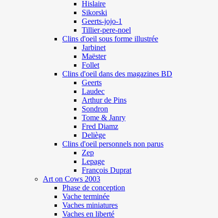
Hislaire
Sikorski
Geerts-jojo-1
Tillier-pere-noel
Clins d'oeil sous forme illustrée
Jarbinet
Maëster
Follet
Clins d'oeil dans des magazines BD
Geerts
Laudec
Arthur de Pins
Sondron
Tome & Janry
Fred Diamz
Deliège
Clins d'oeil personnels non parus
Zep
Lepage
François Duprat
Art on Cows 2003
Phase de conception
Vache terminée
Vaches miniatures
Vaches en liberté