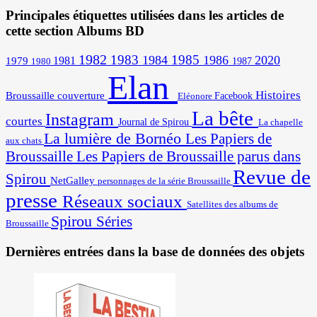
Principales étiquettes utilisées dans les articles de
cette section Albums BD
1982
1983
1985
1984
1986
2020
1981
1979
1987
1980
Elan
Histoires
Broussaille
couverture
Facebook
Eléonore
La bête
Instagram
courtes
Journal de Spirou
La chapelle
La lumière de Bornéo
Les Papiers de
aux chats
Broussaille
Les Papiers de Broussaille parus dans
Revue de
Spirou
NetGalley
personnages de la série Broussaille
presse
Réseaux sociaux
Satellites des albums de
Spirou
Séries
Broussaille
Dernières entrées dans la base de données des objets