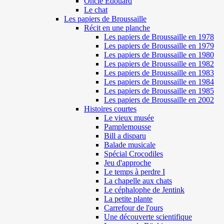
Oncle Edouard
Le chat
Les papiers de Broussaille
Récit en une planche
Les papiers de Broussaille en 1978
Les papiers de Broussaille en 1979
Les papiers de Broussaille en 1980
Les papiers de Broussaille en 1982
Les papiers de Broussaille en 1983
Les papiers de Broussaille en 1984
Les papiers de Broussaille en 1985
Les papiers de Broussaille en 2002
Histoires courtes
Le vieux musée
Pamplemousse
Bill a disparu
Balade musicale
Spécial Crocodiles
Jeu d'approche
Le temps à perdre I
La chapelle aux chats
Le céphalophe de Jentink
La petite plante
Carrefour de l'ours
Une découverte scientifique