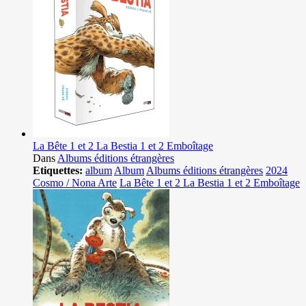
La Bête 1 et 2 La Bestia 1 et 2 Emboîtage
Dans
Albums éditions étrangères
Etiquettes:
album
Album
Albums éditions étrangères
2024
Cosmo / Nona Arte
La Bête 1 et 2 La Bestia 1 et 2 Emboîtage