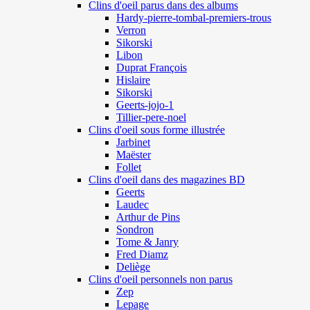
Clins d'oeil parus dans des albums
Hardy-pierre-tombal-premiers-trous
Verron
Sikorski
Libon
Duprat François
Hislaire
Sikorski
Geerts-jojo-1
Tillier-pere-noel
Clins d'oeil sous forme illustrée
Jarbinet
Maëster
Follet
Clins d'oeil dans des magazines BD
Geerts
Laudec
Arthur de Pins
Sondron
Tome & Janry
Fred Diamz
Deliège
Clins d'oeil personnels non parus
Zep
Lepage