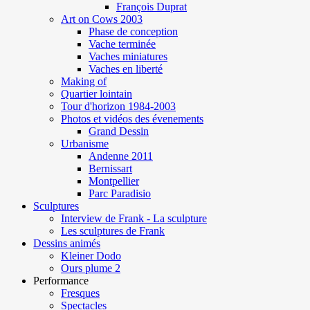
François Duprat
Art on Cows 2003
Phase de conception
Vache terminée
Vaches miniatures
Vaches en liberté
Making of
Quartier lointain
Tour d'horizon 1984-2003
Photos et vidéos des évenements
Grand Dessin
Urbanisme
Andenne 2011
Bernissart
Montpellier
Parc Paradisio
Sculptures
Interview de Frank - La sculpture
Les sculptures de Frank
Dessins animés
Kleiner Dodo
Ours plume 2
Performance
Fresques
Spectacles