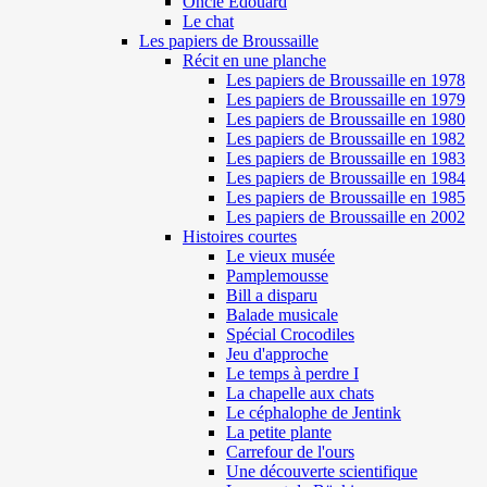
Oncle Edouard
Le chat
Les papiers de Broussaille
Récit en une planche
Les papiers de Broussaille en 1978
Les papiers de Broussaille en 1979
Les papiers de Broussaille en 1980
Les papiers de Broussaille en 1982
Les papiers de Broussaille en 1983
Les papiers de Broussaille en 1984
Les papiers de Broussaille en 1985
Les papiers de Broussaille en 2002
Histoires courtes
Le vieux musée
Pamplemousse
Bill a disparu
Balade musicale
Spécial Crocodiles
Jeu d'approche
Le temps à perdre I
La chapelle aux chats
Le céphalophe de Jentink
La petite plante
Carrefour de l'ours
Une découverte scientifique