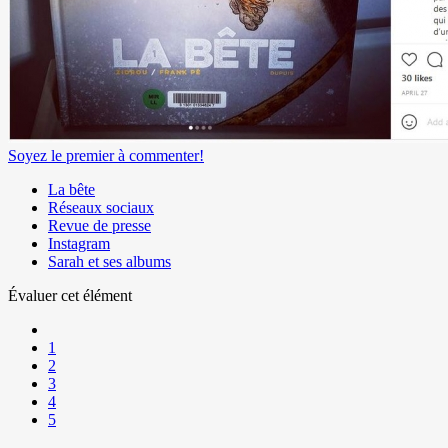
Soyez le premier à commenter!
La bête
Réseaux sociaux
Revue de presse
Instagram
Sarah et ses albums
Évaluer cet élément
1
2
3
4
5