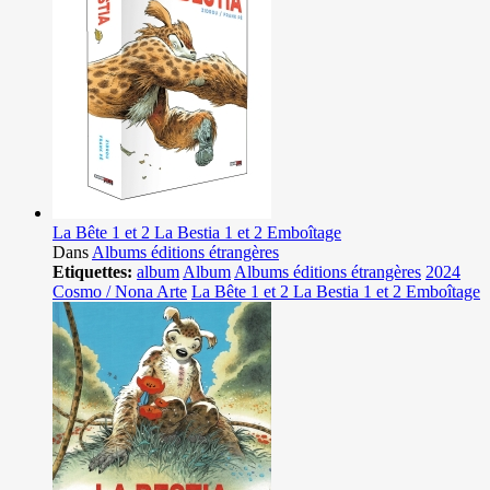
La Bête 1 et 2 La Bestia 1 et 2 Emboîtage
Dans
Albums éditions étrangères
Etiquettes:
album
Album
Albums éditions étrangères
2024
Cosmo / Nona Arte
La Bête 1 et 2 La Bestia 1 et 2 Emboîtage