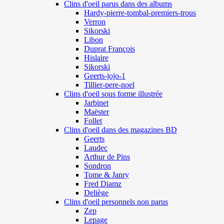
Clins d'oeil parus dans des albums
Hardy-pierre-tombal-premiers-trous
Verron
Sikorski
Libon
Duprat François
Hislaire
Sikorski
Geerts-jojo-1
Tillier-pere-noel
Clins d'oeil sous forme illustrée
Jarbinet
Maëster
Follet
Clins d'oeil dans des magazines BD
Geerts
Laudec
Arthur de Pins
Sondron
Tome & Janry
Fred Diamz
Deliège
Clins d'oeil personnels non parus
Zep
Lepage