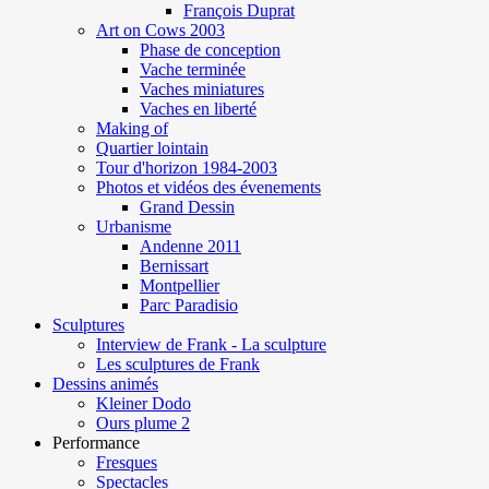
François Duprat
Art on Cows 2003
Phase de conception
Vache terminée
Vaches miniatures
Vaches en liberté
Making of
Quartier lointain
Tour d'horizon 1984-2003
Photos et vidéos des évenements
Grand Dessin
Urbanisme
Andenne 2011
Bernissart
Montpellier
Parc Paradisio
Sculptures
Interview de Frank - La sculpture
Les sculptures de Frank
Dessins animés
Kleiner Dodo
Ours plume 2
Performance
Fresques
Spectacles