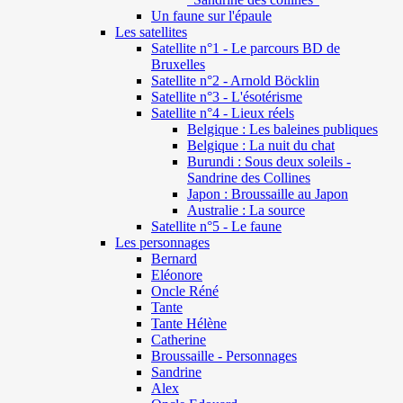
Un faune sur l'épaule
Les satellites
Satellite n°1 - Le parcours BD de
Bruxelles
Satellite n°2 - Arnold Böcklin
Satellite n°3 - L'ésotérisme
Satellite n°4 - Lieux réels
Belgique : Les baleines publiques
Belgique : La nuit du chat
Burundi : Sous deux soleils -
Sandrine des Collines
Japon : Broussaille au Japon
Australie : La source
Satellite n°5 - Le faune
Les personnages
Bernard
Eléonore
Oncle Réné
Tante
Tante Hélène
Catherine
Broussaille - Personnages
Sandrine
Alex