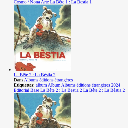
Cosmo / Nona Arte
La Bête 1 : La Bestia 1
La Bête 2 : La Bèstia 2
Dans
Albums éditions étrangères
Etiquettes:
album
Album
Albums éditions étrangères
2024
Editorial Base
La Bête 2 : La Bestia 2
La Bête 2 : La Bèstia 2