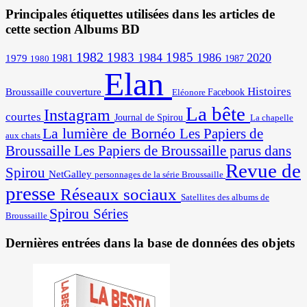
Principales étiquettes utilisées dans les articles de
cette section Albums BD
1982
1983
1985
1984
1986
2020
1981
1979
1987
1980
Elan
Histoires
Broussaille
couverture
Facebook
Eléonore
La bête
Instagram
courtes
Journal de Spirou
La chapelle
La lumière de Bornéo
Les Papiers de
aux chats
Broussaille
Les Papiers de Broussaille parus dans
Revue de
Spirou
NetGalley
personnages de la série Broussaille
presse
Réseaux sociaux
Satellites des albums de
Spirou
Séries
Broussaille
Dernières entrées dans la base de données des objets